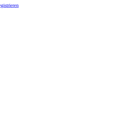
gistrieren