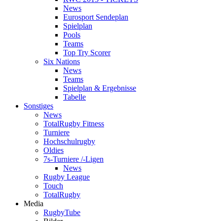
News
Eurosport Sendeplan
Spielplan
Pools
Teams
Top Try Scorer
Six Nations
News
Teams
Spielplan & Ergebnisse
Tabelle
Sonstiges
News
TotalRugby Fitness
Turniere
Hochschulrugby
Oldies
7s-Turniere /-Ligen
News
Rugby League
Touch
TotalRugby
Media
RugbyTube