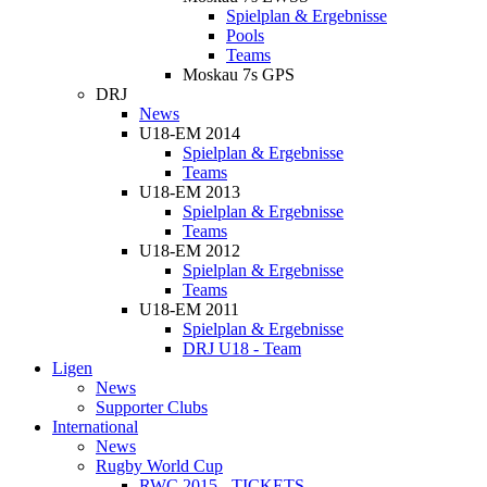
Spielplan & Ergebnisse
Pools
Teams
Moskau 7s GPS
DRJ
News
U18-EM 2014
Spielplan & Ergebnisse
Teams
U18-EM 2013
Spielplan & Ergebnisse
Teams
U18-EM 2012
Spielplan & Ergebnisse
Teams
U18-EM 2011
Spielplan & Ergebnisse
DRJ U18 - Team
Ligen
News
Supporter Clubs
International
News
Rugby World Cup
RWC 2015 - TICKETS