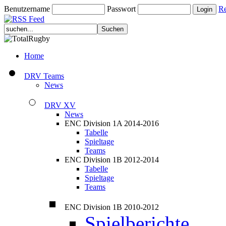
Benutzername
Passwort
Re
Home
DRV Teams
News
DRV XV
News
ENC Division 1A 2014-2016
Tabelle
Spieltage
Teams
ENC Division 1B 2012-2014
Tabelle
Spieltage
Teams
ENC Division 1B 2010-2012
Spielberichte