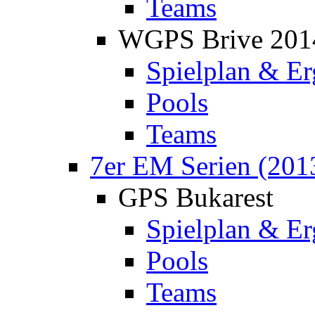
Teams
WGPS Brive 201
Spielplan & Er
Pools
Teams
7er EM Serien (201
GPS Bukarest
Spielplan & Er
Pools
Teams