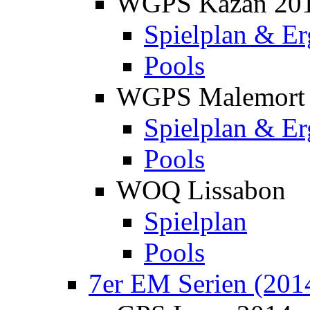
WGPS Kazan 20
Spielplan & Er
Pools
WGPS Malemort
Spielplan & Er
Pools
WOQ Lissabon
Spielplan
Pools
7er EM Serien (201