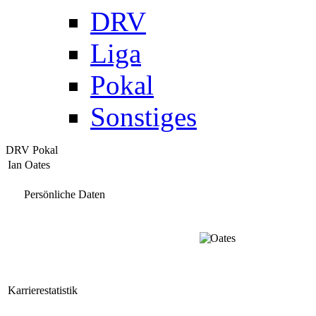
DRV
Liga
Pokal
Sonstiges
DRV Pokal
Ian Oates
Persönliche Daten
Karrierestatistik