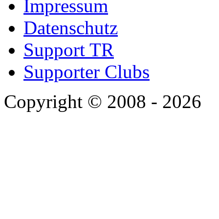
Impressum
Datenschutz
Support TR
Supporter Clubs
Copyright © 2008 - 2026