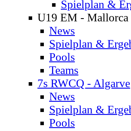
Spielplan & Er
U19 EM - Mallorca
News
Spielplan & Erge
Pools
Teams
7s RWCQ - Algarve
News
Spielplan & Erge
Pools