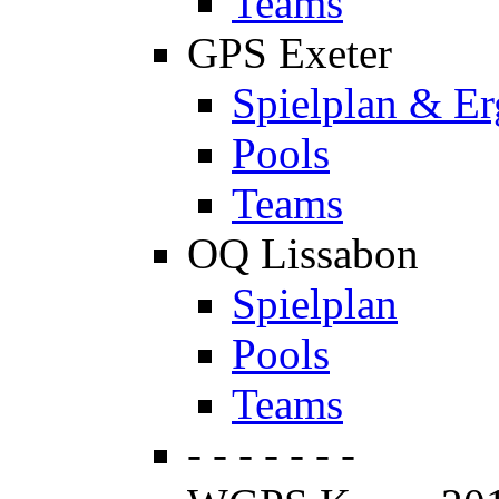
Teams
GPS Exeter
Spielplan & Er
Pools
Teams
OQ Lissabon
Spielplan
Pools
Teams
- - - - - - -