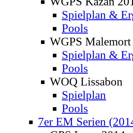
WGPS Kazan 20
Spielplan & Er
Pools
WGPS Malemort
Spielplan & Er
Pools
WOQ Lissabon
Spielplan
Pools
7er EM Serien (201