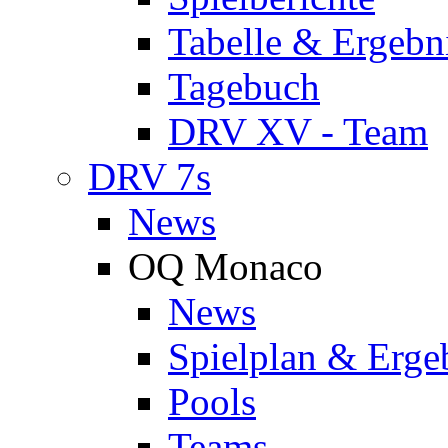
Tabelle & Ergebn
Tagebuch
DRV XV - Team
DRV 7s
News
OQ Monaco
News
Spielplan & Erge
Pools
Teams