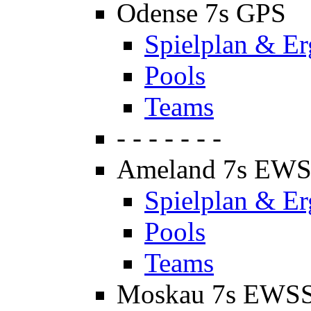
Odense 7s GPS
Spielplan & Er
Pools
Teams
- - - - - - -
Ameland 7s EW
Spielplan & Er
Pools
Teams
Moskau 7s EWS