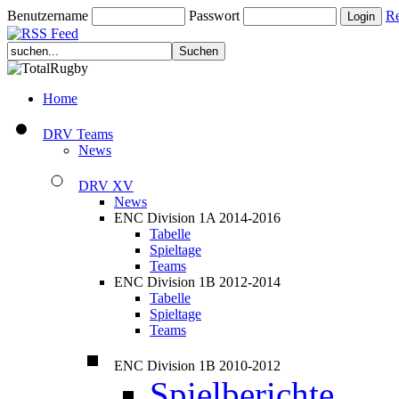
Benutzername
Passwort
Re
Home
DRV Teams
News
DRV XV
News
ENC Division 1A 2014-2016
Tabelle
Spieltage
Teams
ENC Division 1B 2012-2014
Tabelle
Spieltage
Teams
ENC Division 1B 2010-2012
Spielberichte