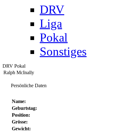
DRV
Liga
Pokal
Sonstiges
DRV Pokal
Ralph McInally
Persönliche Daten
Name:
Geburtstag:
Position:
Grösse:
Gewicht: