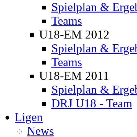
Spielplan & Erge
Teams
U18-EM 2012
Spielplan & Erge
Teams
U18-EM 2011
Spielplan & Erge
DRJ U18 - Team
Ligen
News