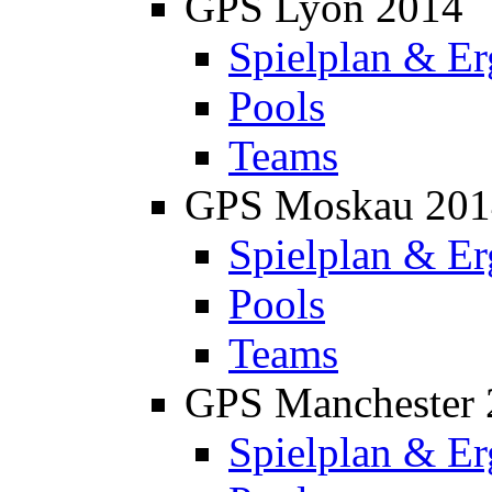
GPS Lyon 2014
Spielplan & Er
Pools
Teams
GPS Moskau 201
Spielplan & Er
Pools
Teams
GPS Manchester 
Spielplan & Er