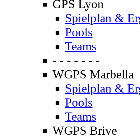
GPS Lyon
Spielplan & Er
Pools
Teams
- - - - - - -
WGPS Marbella
Spielplan & Er
Pools
Teams
WGPS Brive