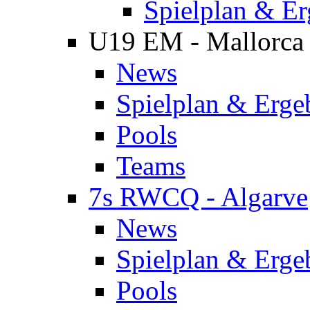
Spielplan & Er
U19 EM - Mallorca
News
Spielplan & Erge
Pools
Teams
7s RWCQ - Algarve
News
Spielplan & Erge
Pools