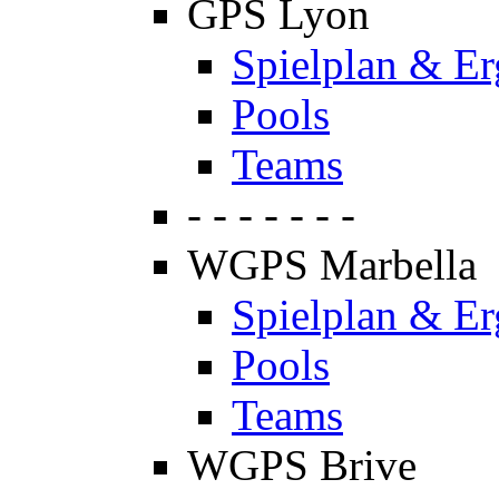
GPS Lyon
Spielplan & Er
Pools
Teams
- - - - - - -
WGPS Marbella
Spielplan & Er
Pools
Teams
WGPS Brive