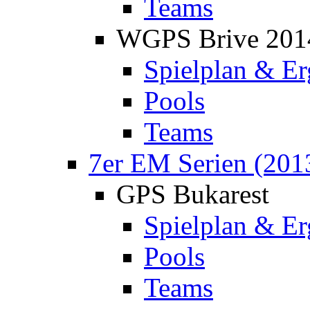
Teams
WGPS Brive 201
Spielplan & Er
Pools
Teams
7er EM Serien (201
GPS Bukarest
Spielplan & Er
Pools
Teams