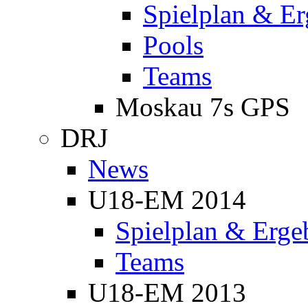
Spielplan & Er
Pools
Teams
Moskau 7s GPS
DRJ
News
U18-EM 2014
Spielplan & Erge
Teams
U18-EM 2013