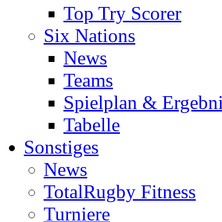
Top Try Scorer
Six Nations
News
Teams
Spielplan & Ergebni
Tabelle
Sonstiges
News
TotalRugby Fitness
Turniere