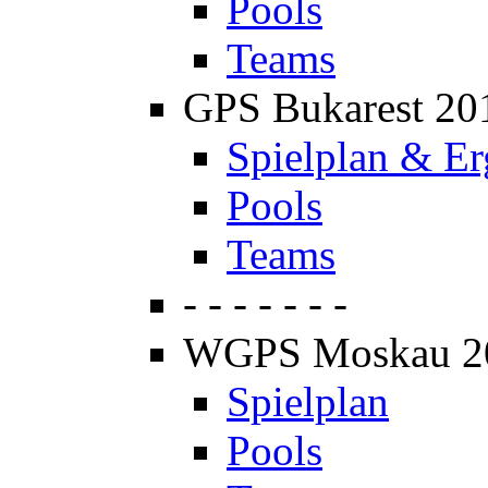
Pools
Teams
GPS Bukarest 20
Spielplan & Er
Pools
Teams
- - - - - - -
WGPS Moskau 2
Spielplan
Pools