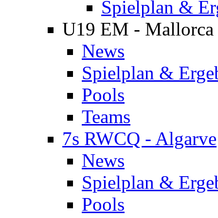
Spielplan & Er
U19 EM - Mallorca
News
Spielplan & Erge
Pools
Teams
7s RWCQ - Algarve
News
Spielplan & Erge
Pools