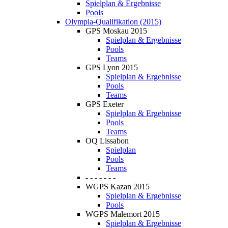
Spielplan & Ergebnisse
Pools
Olympia-Qualifikation (2015)
GPS Moskau 2015
Spielplan & Ergebnisse
Pools
Teams
GPS Lyon 2015
Spielplan & Ergebnisse
Pools
Teams
GPS Exeter
Spielplan & Ergebnisse
Pools
Teams
OQ Lissabon
Spielplan
Pools
Teams
- - - - - - -
WGPS Kazan 2015
Spielplan & Ergebnisse
Pools
WGPS Malemort 2015
Spielplan & Ergebnisse