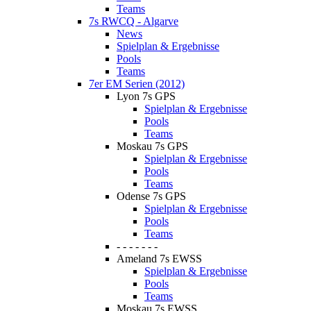
Teams
7s RWCQ - Algarve
News
Spielplan & Ergebnisse
Pools
Teams
7er EM Serien (2012)
Lyon 7s GPS
Spielplan & Ergebnisse
Pools
Teams
Moskau 7s GPS
Spielplan & Ergebnisse
Pools
Teams
Odense 7s GPS
Spielplan & Ergebnisse
Pools
Teams
- - - - - - -
Ameland 7s EWSS
Spielplan & Ergebnisse
Pools
Teams
Moskau 7s EWSS