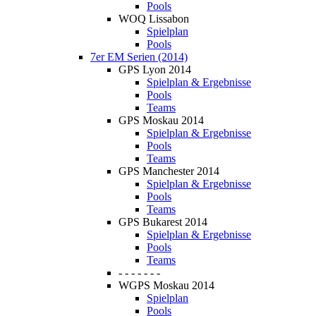
Pools
WOQ Lissabon
Spielplan
Pools
7er EM Serien (2014)
GPS Lyon 2014
Spielplan & Ergebnisse
Pools
Teams
GPS Moskau 2014
Spielplan & Ergebnisse
Pools
Teams
GPS Manchester 2014
Spielplan & Ergebnisse
Pools
Teams
GPS Bukarest 2014
Spielplan & Ergebnisse
Pools
Teams
- - - - - - -
WGPS Moskau 2014
Spielplan
Pools