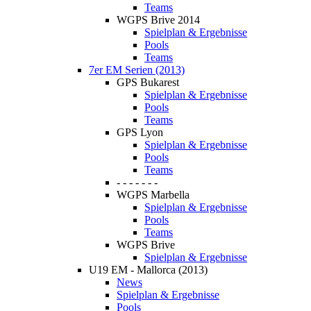
Teams
WGPS Brive 2014
Spielplan & Ergebnisse
Pools
Teams
7er EM Serien (2013)
GPS Bukarest
Spielplan & Ergebnisse
Pools
Teams
GPS Lyon
Spielplan & Ergebnisse
Pools
Teams
- - - - - - -
WGPS Marbella
Spielplan & Ergebnisse
Pools
Teams
WGPS Brive
Spielplan & Ergebnisse
U19 EM - Mallorca (2013)
News
Spielplan & Ergebnisse
Pools