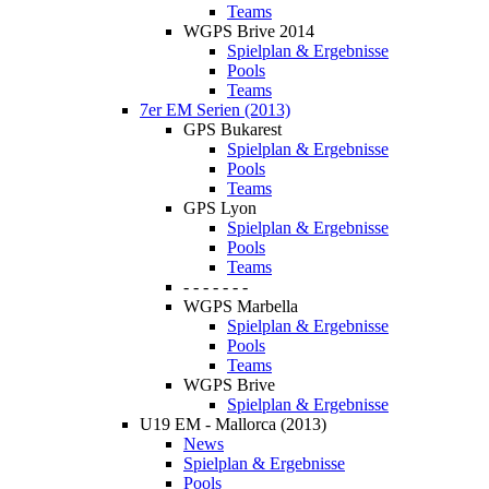
Teams
WGPS Brive 2014
Spielplan & Ergebnisse
Pools
Teams
7er EM Serien (2013)
GPS Bukarest
Spielplan & Ergebnisse
Pools
Teams
GPS Lyon
Spielplan & Ergebnisse
Pools
Teams
- - - - - - -
WGPS Marbella
Spielplan & Ergebnisse
Pools
Teams
WGPS Brive
Spielplan & Ergebnisse
U19 EM - Mallorca (2013)
News
Spielplan & Ergebnisse
Pools