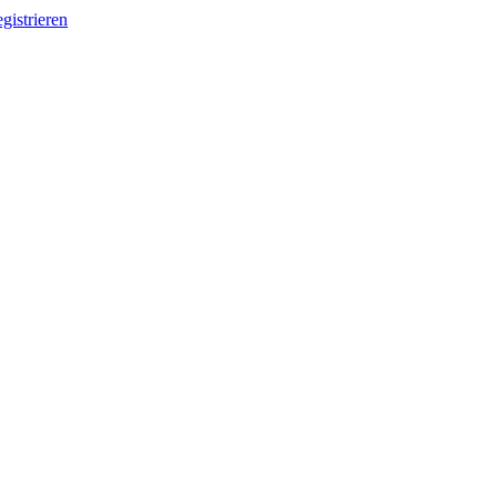
gistrieren