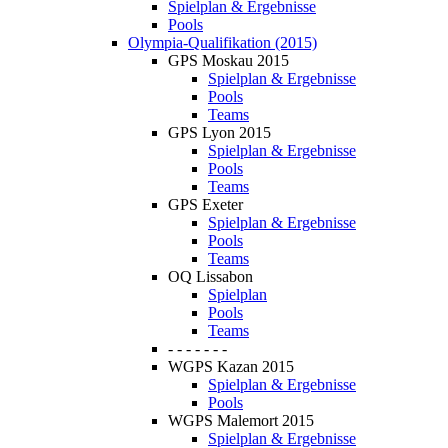
Spielplan & Ergebnisse
Pools
Olympia-Qualifikation (2015)
GPS Moskau 2015
Spielplan & Ergebnisse
Pools
Teams
GPS Lyon 2015
Spielplan & Ergebnisse
Pools
Teams
GPS Exeter
Spielplan & Ergebnisse
Pools
Teams
OQ Lissabon
Spielplan
Pools
Teams
- - - - - - -
WGPS Kazan 2015
Spielplan & Ergebnisse
Pools
WGPS Malemort 2015
Spielplan & Ergebnisse