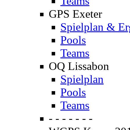
Teams
GPS Exeter
Spielplan & Er
Pools
Teams
OQ Lissabon
Spielplan
Pools
Teams
- - - - - - -