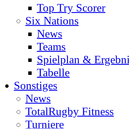
Top Try Scorer
Six Nations
News
Teams
Spielplan & Ergebni
Tabelle
Sonstiges
News
TotalRugby Fitness
Turniere