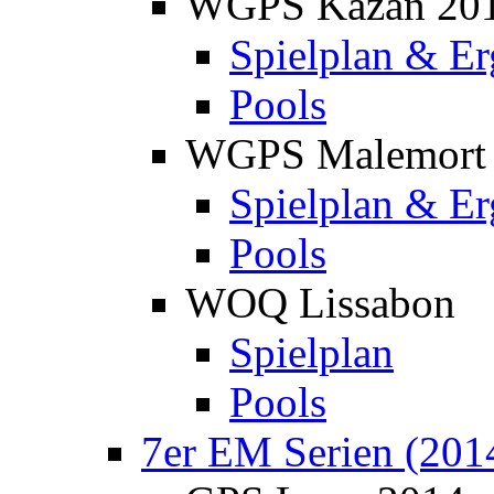
WGPS Kazan 20
Spielplan & Er
Pools
WGPS Malemort
Spielplan & Er
Pools
WOQ Lissabon
Spielplan
Pools
7er EM Serien (201