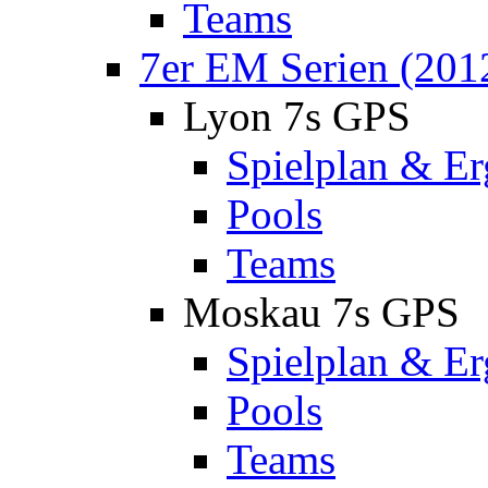
Teams
7er EM Serien (201
Lyon 7s GPS
Spielplan & Er
Pools
Teams
Moskau 7s GPS
Spielplan & Er
Pools
Teams