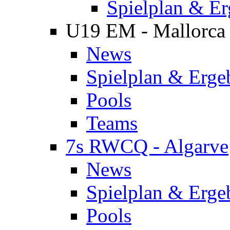
Spielplan & Er
U19 EM - Mallorca
News
Spielplan & Erge
Pools
Teams
7s RWCQ - Algarve
News
Spielplan & Erge
Pools