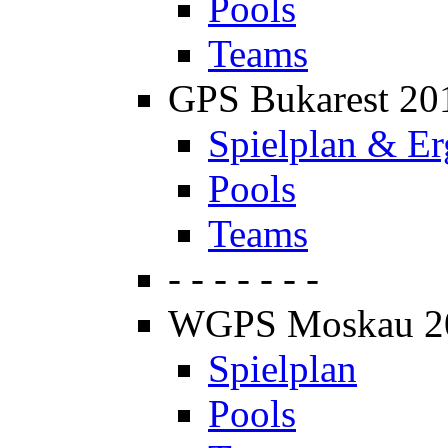
Pools
Teams
GPS Bukarest 20
Spielplan & Er
Pools
Teams
- - - - - - -
WGPS Moskau 2
Spielplan
Pools