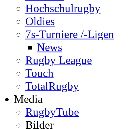
Hochschulrugby
Oldies
7s-Turniere /-Ligen
News
Rugby League
Touch
TotalRugby
Media
RugbyTube
Bilder