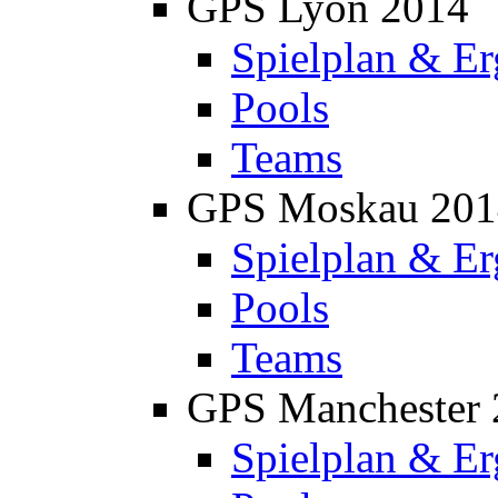
GPS Lyon 2014
Spielplan & Er
Pools
Teams
GPS Moskau 201
Spielplan & Er
Pools
Teams
GPS Manchester 
Spielplan & Er