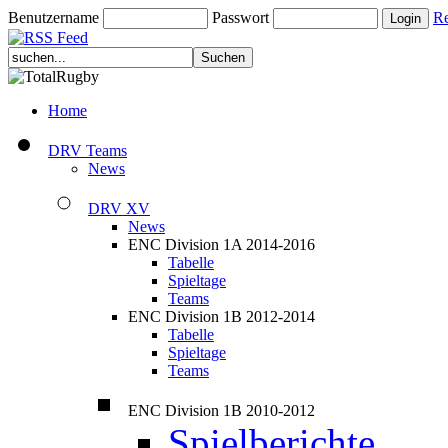
Benutzername
Passwort
Re
Home
DRV Teams
News
DRV XV
News
ENC Division 1A 2014-2016
Tabelle
Spieltage
Teams
ENC Division 1B 2012-2014
Tabelle
Spieltage
Teams
ENC Division 1B 2010-2012
Spielberichte