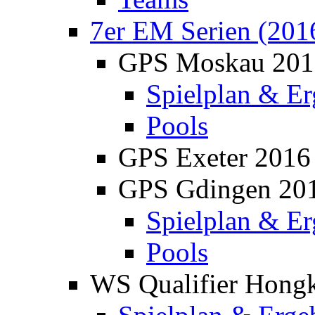
7er EM Serien (201
GPS Moskau 201
Spielplan & Er
Pools
GPS Exeter 2016
GPS Gdingen 20
Spielplan & Er
Pools
WS Qualifier Hong