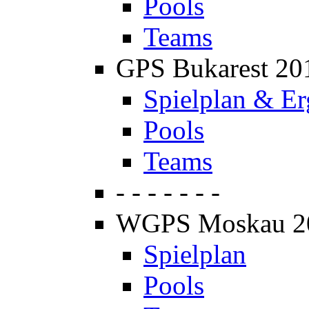
Pools
Teams
GPS Bukarest 20
Spielplan & Er
Pools
Teams
- - - - - - -
WGPS Moskau 2
Spielplan
Pools