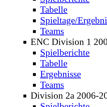
Tabelle
Spieltage/Ergebni
Teams
ENC Division 1 20
Spielberichte
Tabelle
Ergebnisse
Teams
Division 2a 2006-2
Spielberichte