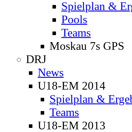
Spielplan & Er
Pools
Teams
Moskau 7s GPS
DRJ
News
U18-EM 2014
Spielplan & Erge
Teams
U18-EM 2013