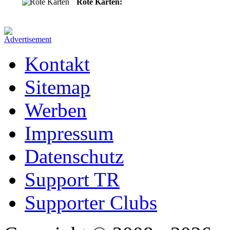
Rote Karten:
Kontakt
Sitemap
Werben
Impressum
Datenschutz
Support TR
Supporter Clubs