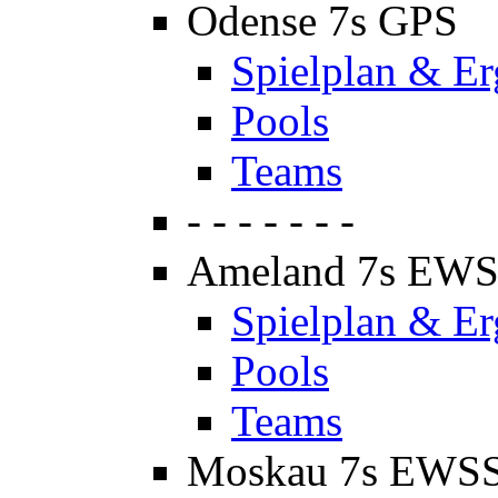
Odense 7s GPS
Spielplan & Er
Pools
Teams
- - - - - - -
Ameland 7s EW
Spielplan & Er
Pools
Teams
Moskau 7s EWS