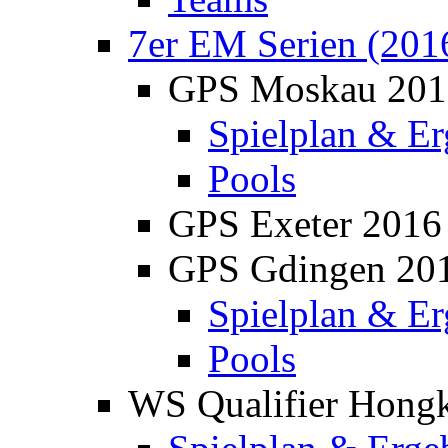
7er EM Serien (201
GPS Moskau 201
Spielplan & Er
Pools
GPS Exeter 2016
GPS Gdingen 20
Spielplan & Er
Pools
WS Qualifier Hong