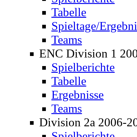
Tabelle
Spieltage/Ergebni
Teams
ENC Division 1 20
Spielberichte
Tabelle
Ergebnisse
Teams
Division 2a 2006-2
Spielberichte