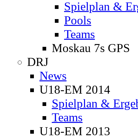
Spielplan & Er
Pools
Teams
Moskau 7s GPS
DRJ
News
U18-EM 2014
Spielplan & Erge
Teams
U18-EM 2013