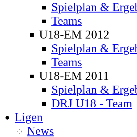
Spielplan & Erge
Teams
U18-EM 2012
Spielplan & Erge
Teams
U18-EM 2011
Spielplan & Erge
DRJ U18 - Team
Ligen
News