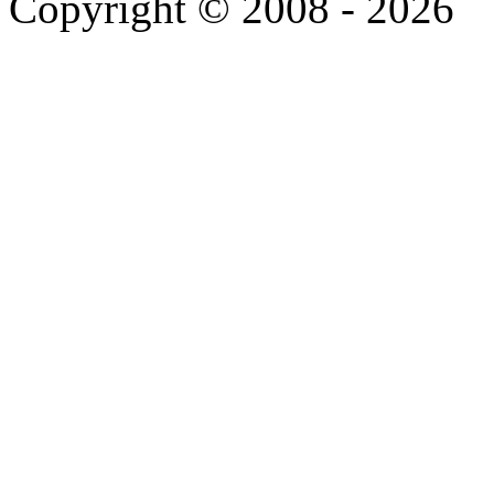
Copyright © 2008 - 2026