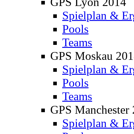
GPS Lyon 2014
Spielplan & Er
Pools
Teams
GPS Moskau 201
Spielplan & Er
Pools
Teams
GPS Manchester 
Spielplan & Er