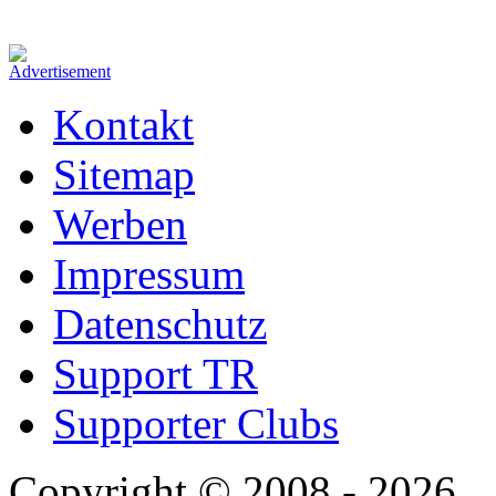
Kontakt
Sitemap
Werben
Impressum
Datenschutz
Support TR
Supporter Clubs
Copyright © 2008 - 2026