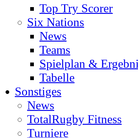
Top Try Scorer
Six Nations
News
Teams
Spielplan & Ergebni
Tabelle
Sonstiges
News
TotalRugby Fitness
Turniere