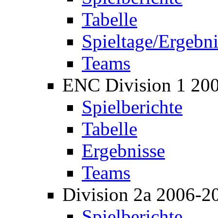
Tabelle
Spieltage/Ergebni
Teams
ENC Division 1 20
Spielberichte
Tabelle
Ergebnisse
Teams
Division 2a 2006-2
Spielberichte