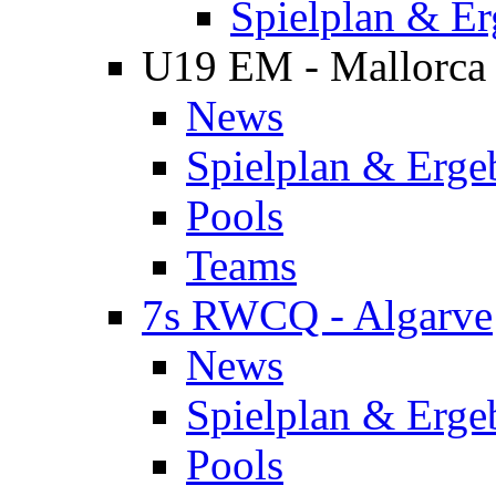
Spielplan & Er
U19 EM - Mallorca
News
Spielplan & Erge
Pools
Teams
7s RWCQ - Algarve
News
Spielplan & Erge
Pools