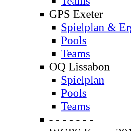
Teams
GPS Exeter
Spielplan & Er
Pools
Teams
OQ Lissabon
Spielplan
Pools
Teams
- - - - - - -