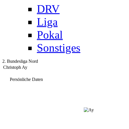
DRV
Liga
Pokal
Sonstiges
2. Bundesliga Nord
Christoph Ay
Persönliche Daten