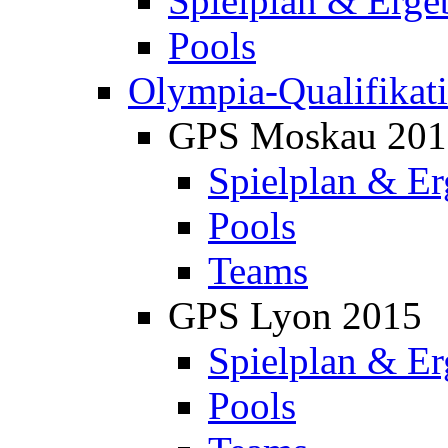
Spielplan & Erge
Pools
Olympia-Qualifikat
GPS Moskau 201
Spielplan & Er
Pools
Teams
GPS Lyon 2015
Spielplan & Er
Pools