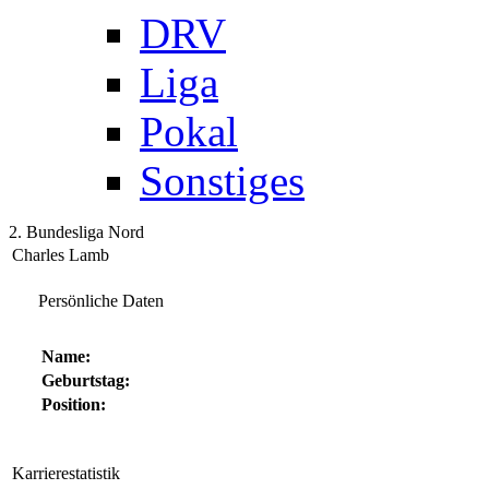
DRV
Liga
Pokal
Sonstiges
2. Bundesliga Nord
Charles Lamb
Persönliche Daten
Name:
Geburtstag:
Position:
Karrierestatistik