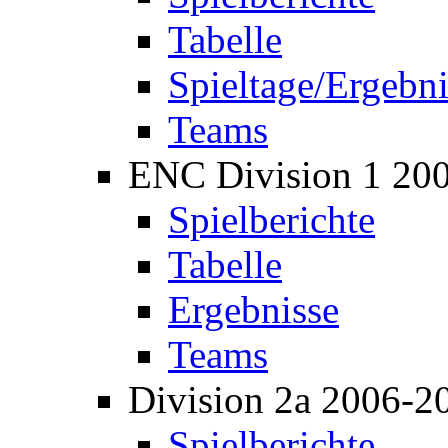
Tabelle
Spieltage/Ergebni
Teams
ENC Division 1 20
Spielberichte
Tabelle
Ergebnisse
Teams
Division 2a 2006-2
Spielberichte