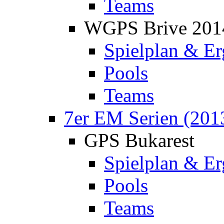
Teams
WGPS Brive 201
Spielplan & Er
Pools
Teams
7er EM Serien (201
GPS Bukarest
Spielplan & Er
Pools
Teams