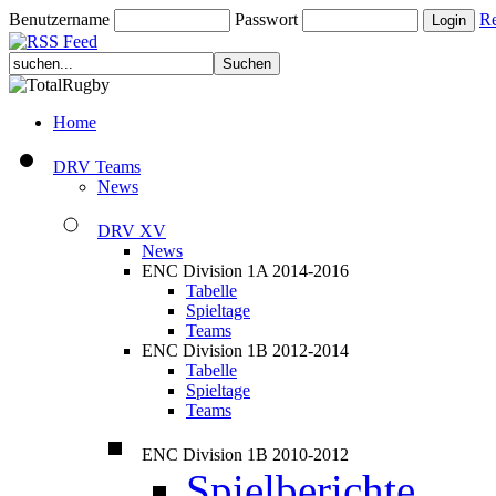
Benutzername
Passwort
Re
Home
DRV Teams
News
DRV XV
News
ENC Division 1A 2014-2016
Tabelle
Spieltage
Teams
ENC Division 1B 2012-2014
Tabelle
Spieltage
Teams
ENC Division 1B 2010-2012
Spielberichte