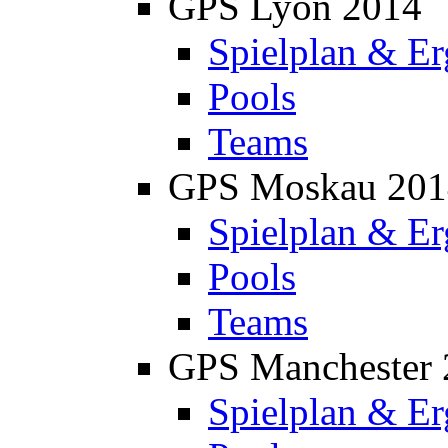
GPS Lyon 2014
Spielplan & Er
Pools
Teams
GPS Moskau 201
Spielplan & Er
Pools
Teams
GPS Manchester 
Spielplan & Er