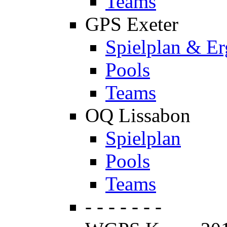
Teams
GPS Exeter
Spielplan & Er
Pools
Teams
OQ Lissabon
Spielplan
Pools
Teams
- - - - - - -