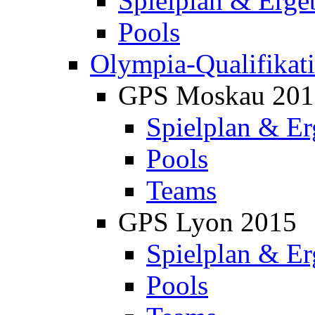
Spielplan & Erge
Pools
Olympia-Qualifikat
GPS Moskau 201
Spielplan & Er
Pools
Teams
GPS Lyon 2015
Spielplan & Er
Pools