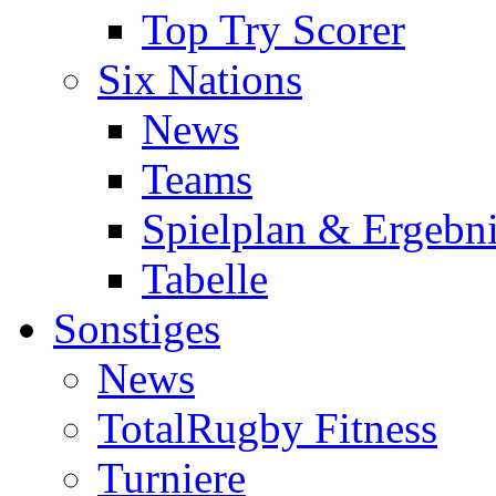
Top Try Scorer
Six Nations
News
Teams
Spielplan & Ergebni
Tabelle
Sonstiges
News
TotalRugby Fitness
Turniere