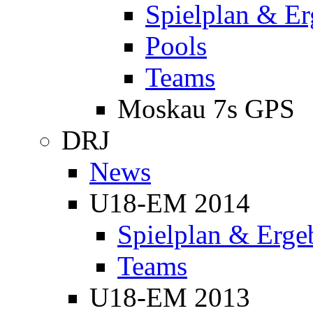
Spielplan & Er
Pools
Teams
Moskau 7s GPS
DRJ
News
U18-EM 2014
Spielplan & Erge
Teams
U18-EM 2013