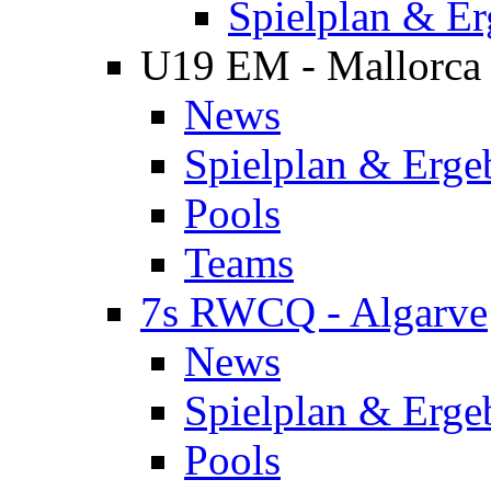
Spielplan & Er
U19 EM - Mallorca
News
Spielplan & Erge
Pools
Teams
7s RWCQ - Algarve
News
Spielplan & Erge
Pools