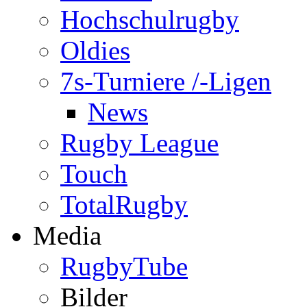
Hochschulrugby
Oldies
7s-Turniere /-Ligen
News
Rugby League
Touch
TotalRugby
Media
RugbyTube
Bilder