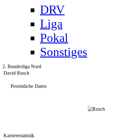
DRV
Liga
Pokal
Sonstiges
2. Bundesliga Nord
David Rusch
Persönliche Daten
Karrierestatistik