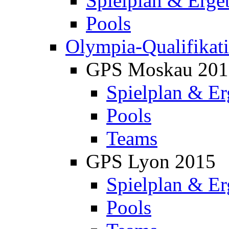
Spielplan & Erge
Pools
Olympia-Qualifikat
GPS Moskau 201
Spielplan & Er
Pools
Teams
GPS Lyon 2015
Spielplan & Er
Pools