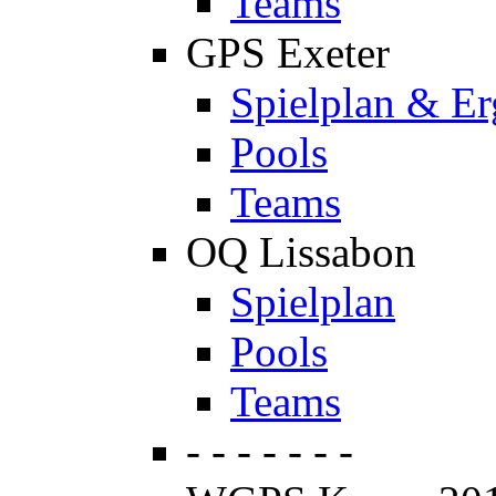
Teams
GPS Exeter
Spielplan & Er
Pools
Teams
OQ Lissabon
Spielplan
Pools
Teams
- - - - - - -