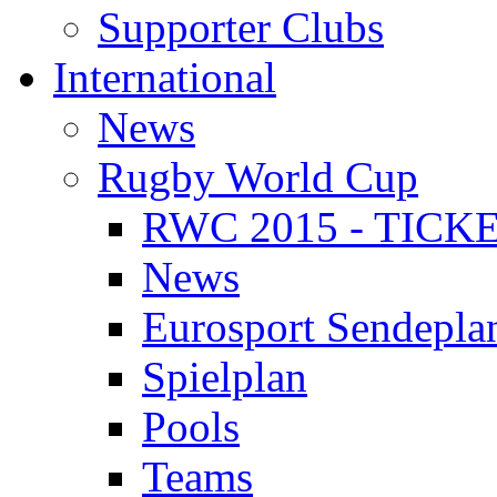
Supporter Clubs
International
News
Rugby World Cup
RWC 2015 - TICK
News
Eurosport Sendepla
Spielplan
Pools
Teams