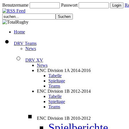
Benutzername
Passwort
Re
Home
DRV Teams
News
DRV XV
News
ENC Division 1A 2014-2016
Tabelle
Spieltage
Teams
ENC Division 1B 2012-2014
Tabelle
Spieltage
Teams
ENC Division 1B 2010-2012
Spielberichte