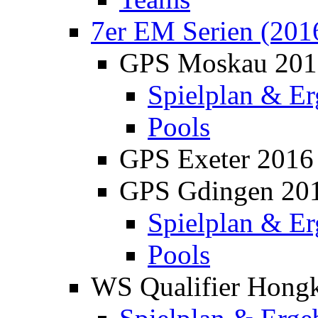
7er EM Serien (201
GPS Moskau 201
Spielplan & Er
Pools
GPS Exeter 2016
GPS Gdingen 20
Spielplan & Er
Pools
WS Qualifier Hong