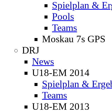
Spielplan & Er
Pools
Teams
Moskau 7s GPS
DRJ
News
U18-EM 2014
Spielplan & Erge
Teams
U18-EM 2013