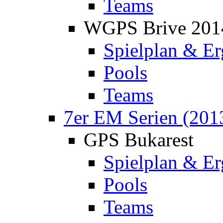
Teams
WGPS Brive 201
Spielplan & Er
Pools
Teams
7er EM Serien (201
GPS Bukarest
Spielplan & Er
Pools
Teams