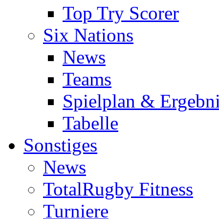
Top Try Scorer
Six Nations
News
Teams
Spielplan & Ergebni
Tabelle
Sonstiges
News
TotalRugby Fitness
Turniere