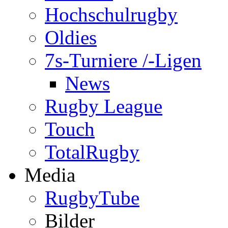
Hochschulrugby
Oldies
7s-Turniere /-Ligen
News
Rugby League
Touch
TotalRugby
Media
RugbyTube
Bilder