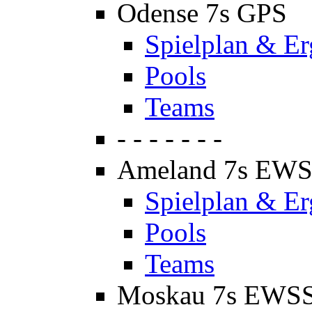
Odense 7s GPS
Spielplan & Er
Pools
Teams
- - - - - - -
Ameland 7s EW
Spielplan & Er
Pools
Teams
Moskau 7s EWS