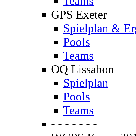
Teams
GPS Exeter
Spielplan & Er
Pools
Teams
OQ Lissabon
Spielplan
Pools
Teams
- - - - - - -