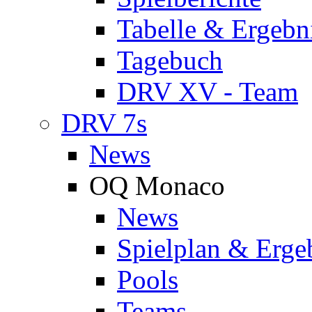
Tabelle & Ergebn
Tagebuch
DRV XV - Team
DRV 7s
News
OQ Monaco
News
Spielplan & Erge
Pools
Teams