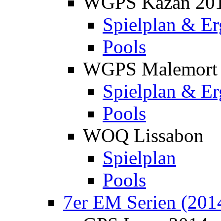
WGPS Kazan 20
Spielplan & Er
Pools
WGPS Malemort
Spielplan & Er
Pools
WOQ Lissabon
Spielplan
Pools
7er EM Serien (201