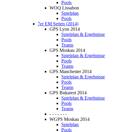
Pools
WOQ Lissabon
Spielplan
Pools
7er EM Serien (2014)
GPS Lyon 2014
Spielplan & Ergebnisse
Pools
Teams
GPS Moskau 2014
Spielplan & Ergebnisse
Pools
Teams
GPS Manchester 2014
Spielplan & Ergebnisse
Pools
Teams
GPS Bukarest 2014
Spielplan & Ergebnisse
Pools
Teams
- - - - - - -
WGPS Moskau 2014
Spielplan
Pools