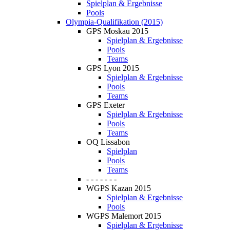
Spielplan & Ergebnisse
Pools
Olympia-Qualifikation (2015)
GPS Moskau 2015
Spielplan & Ergebnisse
Pools
Teams
GPS Lyon 2015
Spielplan & Ergebnisse
Pools
Teams
GPS Exeter
Spielplan & Ergebnisse
Pools
Teams
OQ Lissabon
Spielplan
Pools
Teams
- - - - - - -
WGPS Kazan 2015
Spielplan & Ergebnisse
Pools
WGPS Malemort 2015
Spielplan & Ergebnisse