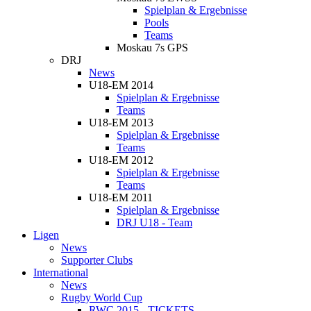
Spielplan & Ergebnisse
Pools
Teams
Moskau 7s GPS
DRJ
News
U18-EM 2014
Spielplan & Ergebnisse
Teams
U18-EM 2013
Spielplan & Ergebnisse
Teams
U18-EM 2012
Spielplan & Ergebnisse
Teams
U18-EM 2011
Spielplan & Ergebnisse
DRJ U18 - Team
Ligen
News
Supporter Clubs
International
News
Rugby World Cup
RWC 2015 - TICKETS