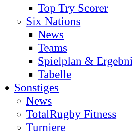
Top Try Scorer
Six Nations
News
Teams
Spielplan & Ergebni
Tabelle
Sonstiges
News
TotalRugby Fitness
Turniere