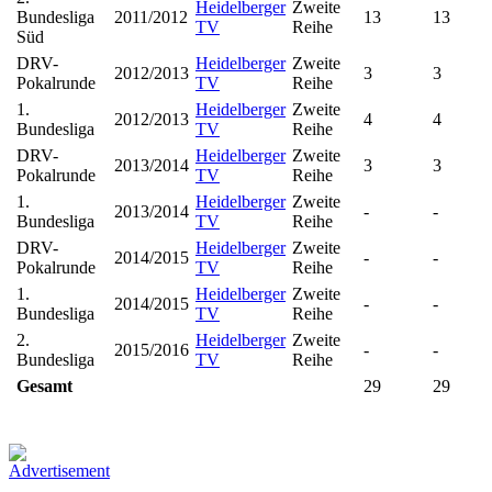
Heidelberger
Zweite
Bundesliga
2011/2012
13
13
TV
Reihe
Süd
DRV-
Heidelberger
Zweite
2012/2013
3
3
Pokalrunde
TV
Reihe
1.
Heidelberger
Zweite
2012/2013
4
4
Bundesliga
TV
Reihe
DRV-
Heidelberger
Zweite
2013/2014
3
3
Pokalrunde
TV
Reihe
1.
Heidelberger
Zweite
2013/2014
-
-
Bundesliga
TV
Reihe
DRV-
Heidelberger
Zweite
2014/2015
-
-
Pokalrunde
TV
Reihe
1.
Heidelberger
Zweite
2014/2015
-
-
Bundesliga
TV
Reihe
2.
Heidelberger
Zweite
2015/2016
-
-
Bundesliga
TV
Reihe
Gesamt
29
29