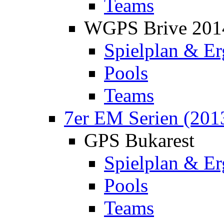
Teams
WGPS Brive 201
Spielplan & Er
Pools
Teams
7er EM Serien (201
GPS Bukarest
Spielplan & Er
Pools
Teams