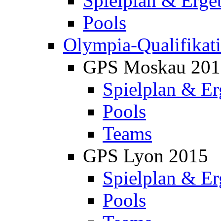
Spielplan & Erge
Pools
Olympia-Qualifikat
GPS Moskau 201
Spielplan & Er
Pools
Teams
GPS Lyon 2015
Spielplan & Er
Pools