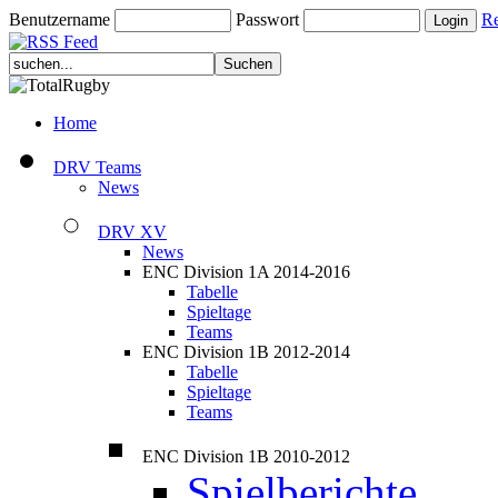
Benutzername
Passwort
Re
Home
DRV Teams
News
DRV XV
News
ENC Division 1A 2014-2016
Tabelle
Spieltage
Teams
ENC Division 1B 2012-2014
Tabelle
Spieltage
Teams
ENC Division 1B 2010-2012
Spielberichte