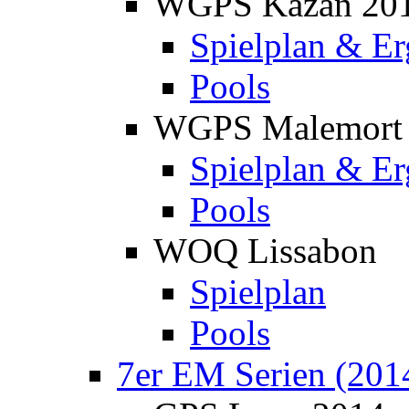
WGPS Kazan 20
Spielplan & Er
Pools
WGPS Malemort
Spielplan & Er
Pools
WOQ Lissabon
Spielplan
Pools
7er EM Serien (201