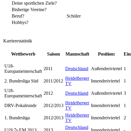
Deine sportlichen Ziele?
Bisherige Vereine?
Beruf?
Schüler
Hobbys?
Karrierestatistik
Wettbewerb
Saison
Mannschaft
Position:
Ein
U18-
2011
Deutschland
Außendreiviertel
1
Europameisterschaft
Heidelberger
2. Bundesliga Süd
2011/2012
Innendreiviertel
1
TV
U18-
2012
Deutschland
Außendreiviertel
3
Europameisterschaft
Heidelberger
DRV-Pokalrunde
2012/2013
Innendreiviertel
1
TV
Heidelberger
1. Bundesliga
2012/2013
Innendreiviertel
2
TV
Deutschland
U19 7s EM 2013
2013
Innendreiviertel
-