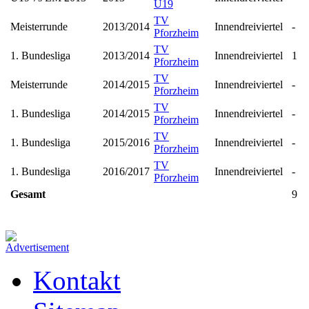
U19
TV
Meisterrunde
2013/2014
Innendreiviertel
-
Pforzheim
TV
1. Bundesliga
2013/2014
Innendreiviertel
1
Pforzheim
TV
Meisterrunde
2014/2015
Innendreiviertel
-
Pforzheim
TV
1. Bundesliga
2014/2015
Innendreiviertel
-
Pforzheim
TV
1. Bundesliga
2015/2016
Innendreiviertel
-
Pforzheim
TV
1. Bundesliga
2016/2017
Innendreiviertel
-
Pforzheim
Gesamt
9
Kontakt