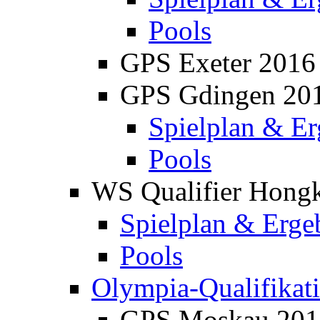
Pools
GPS Exeter 2016
GPS Gdingen 20
Spielplan & Er
Pools
WS Qualifier Hong
Spielplan & Erge
Pools
Olympia-Qualifikat
GPS Moskau 201