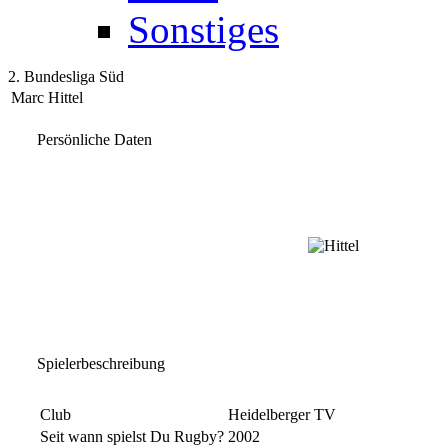
Sonstiges
2. Bundesliga Süd
Marc Hittel
Persönliche Daten
Spielerbeschreibung
Club
Heidelberger TV
Seit wann spielst Du Rugby?
2002