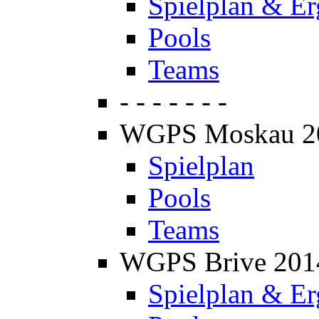
Spielplan & Er
Pools
Teams
- - - - - - -
WGPS Moskau 2
Spielplan
Pools
Teams
WGPS Brive 201
Spielplan & Er