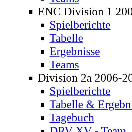
ENC Division 1 20
Spielberichte
Tabelle
Ergebnisse
Teams
Division 2a 2006-2
Spielberichte
Tabelle & Ergebn
Tagebuch
DRV XV - Team