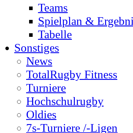
Teams
Spielplan & Ergebni
Tabelle
Sonstiges
News
TotalRugby Fitness
Turniere
Hochschulrugby
Oldies
7s-Turniere /-Ligen