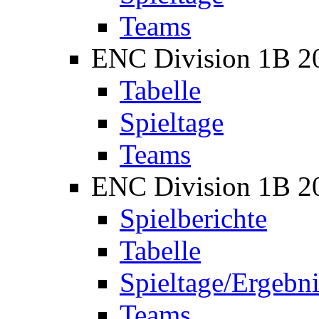
Teams
ENC Division 1B 2
Tabelle
Spieltage
Teams
ENC Division 1B 2
Spielberichte
Tabelle
Spieltage/Ergebni
Teams