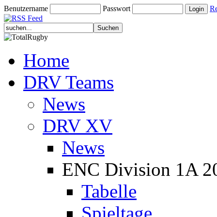
Benutzername
Passwort
Re
Home
DRV Teams
News
DRV XV
News
ENC Division 1A 2
Tabelle
Spieltage