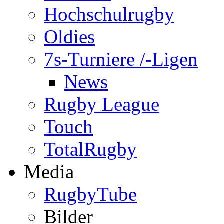
Hochschulrugby
Oldies
7s-Turniere /-Ligen
News
Rugby League
Touch
TotalRugby
Media
RugbyTube
Bilder