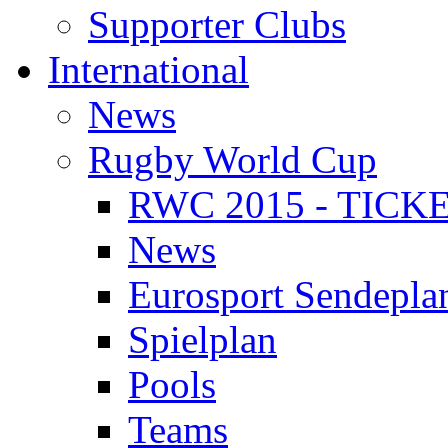
Supporter Clubs
International
News
Rugby World Cup
RWC 2015 - TICK
News
Eurosport Sendepla
Spielplan
Pools
Teams