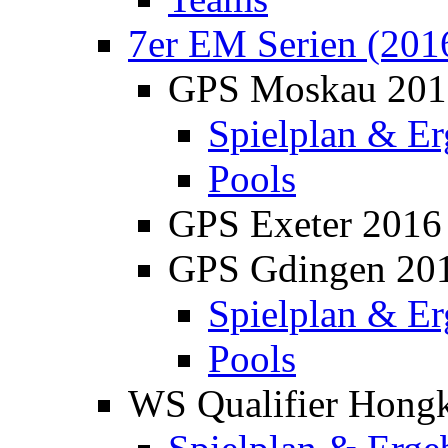
7er EM Serien (201
GPS Moskau 201
Spielplan & Er
Pools
GPS Exeter 2016
GPS Gdingen 20
Spielplan & Er
Pools
WS Qualifier Hong