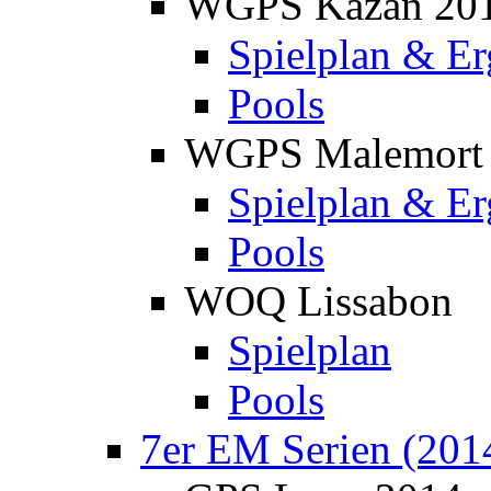
WGPS Kazan 20
Spielplan & Er
Pools
WGPS Malemort
Spielplan & Er
Pools
WOQ Lissabon
Spielplan
Pools
7er EM Serien (201