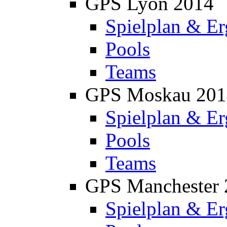
GPS Lyon 2014
Spielplan & Er
Pools
Teams
GPS Moskau 201
Spielplan & Er
Pools
Teams
GPS Manchester 
Spielplan & Er