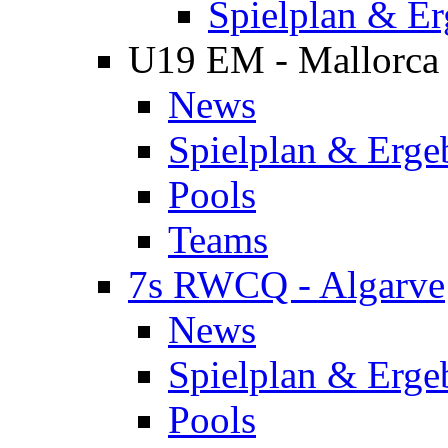
Spielplan & Er
U19 EM - Mallorca
News
Spielplan & Erge
Pools
Teams
7s RWCQ - Algarve
News
Spielplan & Erge
Pools