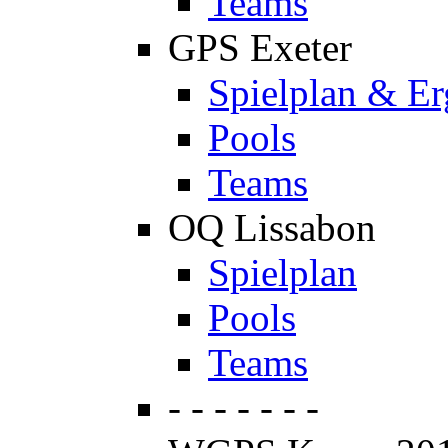
Teams
GPS Exeter
Spielplan & Er
Pools
Teams
OQ Lissabon
Spielplan
Pools
Teams
- - - - - - -