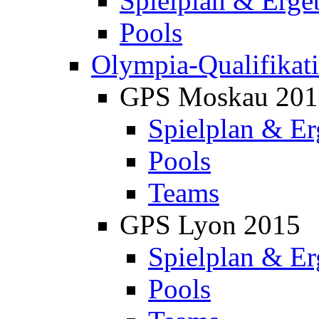
Spielplan & Erge
Pools
Olympia-Qualifikat
GPS Moskau 201
Spielplan & Er
Pools
Teams
GPS Lyon 2015
Spielplan & Er
Pools