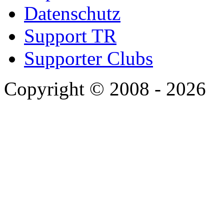
Datenschutz
Support TR
Supporter Clubs
Copyright © 2008 - 2026