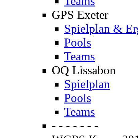
Teams
GPS Exeter
Spielplan & Er
Pools
Teams
OQ Lissabon
Spielplan
Pools
Teams
- - - - - - -