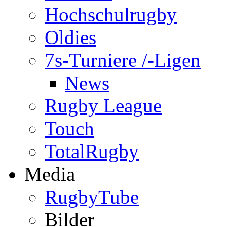
Hochschulrugby
Oldies
7s-Turniere /-Ligen
News
Rugby League
Touch
TotalRugby
Media
RugbyTube
Bilder