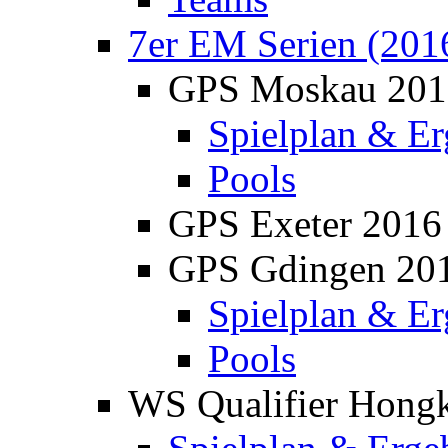
7er EM Serien (201
GPS Moskau 201
Spielplan & Er
Pools
GPS Exeter 2016
GPS Gdingen 20
Spielplan & Er
Pools
WS Qualifier Hong