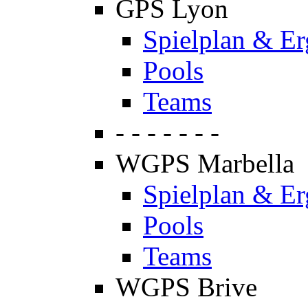
GPS Lyon
Spielplan & Er
Pools
Teams
- - - - - - -
WGPS Marbella
Spielplan & Er
Pools
Teams
WGPS Brive