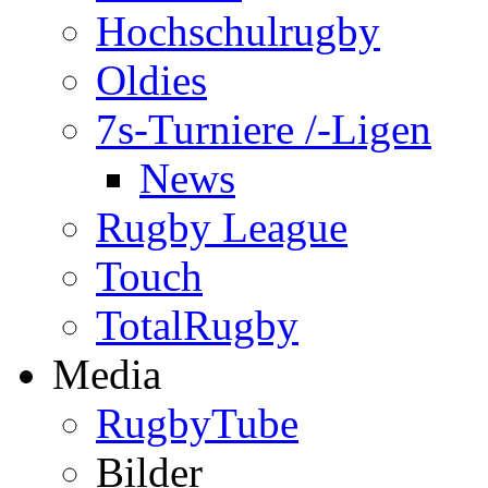
Hochschulrugby
Oldies
7s-Turniere /-Ligen
News
Rugby League
Touch
TotalRugby
Media
RugbyTube
Bilder