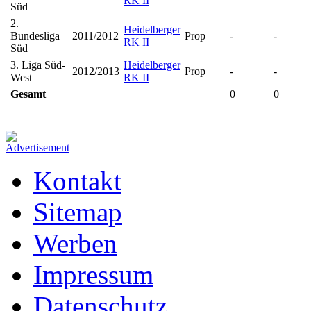
RK II
Süd
2.
Heidelberger
Bundesliga
2011/2012
Prop
-
-
RK II
Süd
3. Liga Süd-
Heidelberger
2012/2013
Prop
-
-
West
RK II
Gesamt
0
0
Kontakt
Sitemap
Werben
Impressum
Datenschutz