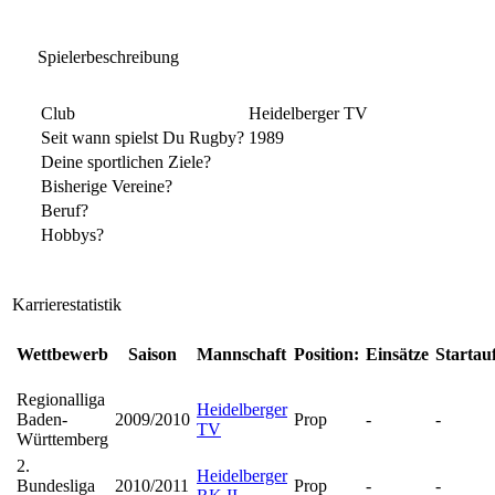
Spielerbeschreibung
Club
Heidelberger TV
Seit wann spielst Du Rugby?
1989
Deine sportlichen Ziele?
Bisherige Vereine?
Beruf?
Hobbys?
Karrierestatistik
Wettbewerb
Saison
Mannschaft
Position:
Einsätze
Startauf
Regionalliga
Heidelberger
Baden-
2009/2010
Prop
-
-
TV
Württemberg
2.
Heidelberger
Bundesliga
2010/2011
Prop
-
-