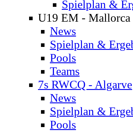
Spielplan & Er
U19 EM - Mallorca
News
Spielplan & Erge
Pools
Teams
7s RWCQ - Algarve
News
Spielplan & Erge
Pools