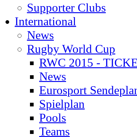
Supporter Clubs
International
News
Rugby World Cup
RWC 2015 - TICK
News
Eurosport Sendepla
Spielplan
Pools
Teams