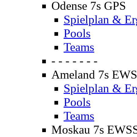
Odense 7s GPS
Spielplan & Er
Pools
Teams
- - - - - - -
Ameland 7s EW
Spielplan & Er
Pools
Teams
Moskau 7s EWS