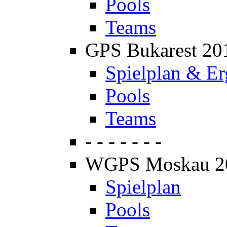
Pools
Teams
GPS Bukarest 20
Spielplan & Er
Pools
Teams
- - - - - - -
WGPS Moskau 2
Spielplan
Pools