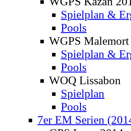
WGPS Kazan 20
Spielplan & Er
Pools
WGPS Malemort
Spielplan & Er
Pools
WOQ Lissabon
Spielplan
Pools
7er EM Serien (201