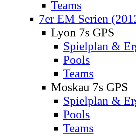
Teams
7er EM Serien (201
Lyon 7s GPS
Spielplan & Er
Pools
Teams
Moskau 7s GPS
Spielplan & Er
Pools
Teams