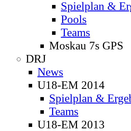
Spielplan & Er
Pools
Teams
Moskau 7s GPS
DRJ
News
U18-EM 2014
Spielplan & Erge
Teams
U18-EM 2013