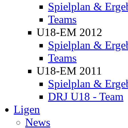
Spielplan & Erge
Teams
U18-EM 2012
Spielplan & Erge
Teams
U18-EM 2011
Spielplan & Erge
DRJ U18 - Team
Ligen
News