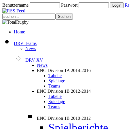
Benutzername
Passwort
Re
Home
DRV Teams
News
DRV XV
News
ENC Division 1A 2014-2016
Tabelle
Spieltage
Teams
ENC Division 1B 2012-2014
Tabelle
Spieltage
Teams
ENC Division 1B 2010-2012
Spielberichte