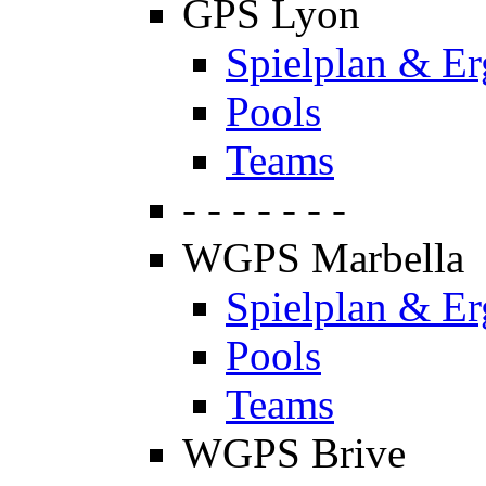
GPS Lyon
Spielplan & Er
Pools
Teams
- - - - - - -
WGPS Marbella
Spielplan & Er
Pools
Teams
WGPS Brive