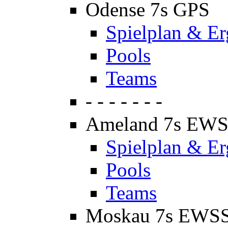
Odense 7s GPS
Spielplan & Er
Pools
Teams
- - - - - - -
Ameland 7s EW
Spielplan & Er
Pools
Teams
Moskau 7s EWS