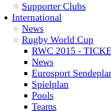
Supporter Clubs
International
News
Rugby World Cup
RWC 2015 - TICK
News
Eurosport Sendepla
Spielplan
Pools
Teams