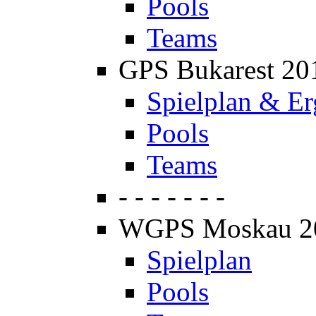
Pools
Teams
GPS Bukarest 20
Spielplan & Er
Pools
Teams
- - - - - - -
WGPS Moskau 2
Spielplan
Pools