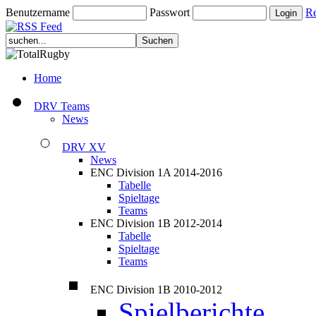
Benutzername
Passwort
Re
Home
DRV Teams
News
DRV XV
News
ENC Division 1A 2014-2016
Tabelle
Spieltage
Teams
ENC Division 1B 2012-2014
Tabelle
Spieltage
Teams
ENC Division 1B 2010-2012
Spielberichte