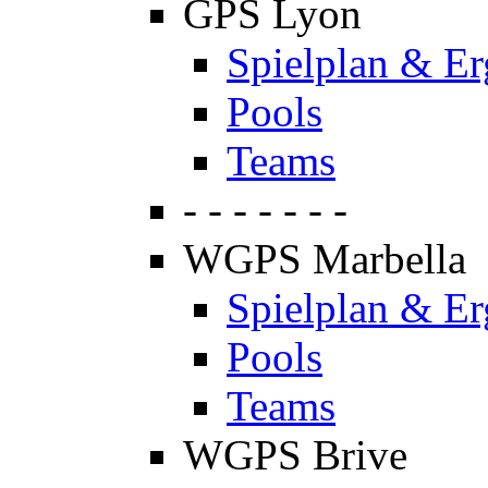
GPS Lyon
Spielplan & Er
Pools
Teams
- - - - - - -
WGPS Marbella
Spielplan & Er
Pools
Teams
WGPS Brive