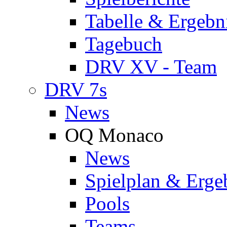
Tabelle & Ergebn
Tagebuch
DRV XV - Team
DRV 7s
News
OQ Monaco
News
Spielplan & Erge
Pools
Teams