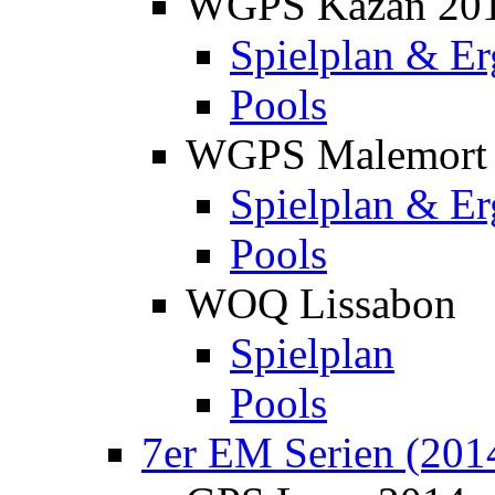
WGPS Kazan 20
Spielplan & Er
Pools
WGPS Malemort
Spielplan & Er
Pools
WOQ Lissabon
Spielplan
Pools
7er EM Serien (201