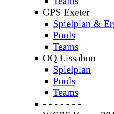
Teams
GPS Exeter
Spielplan & Er
Pools
Teams
OQ Lissabon
Spielplan
Pools
Teams
- - - - - - -