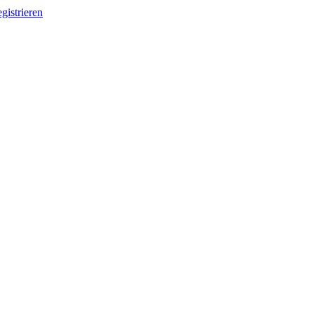
gistrieren