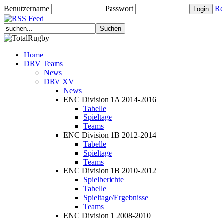
Benutzername
Passwort
Re
Home
DRV Teams
News
DRV XV
News
ENC Division 1A 2014-2016
Tabelle
Spieltage
Teams
ENC Division 1B 2012-2014
Tabelle
Spieltage
Teams
ENC Division 1B 2010-2012
Spielberichte
Tabelle
Spieltage/Ergebnisse
Teams
ENC Division 1 2008-2010