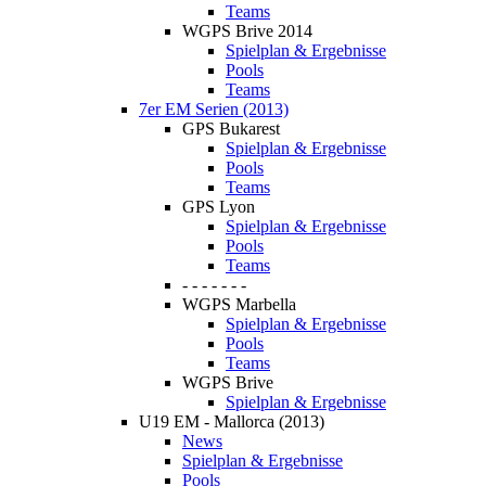
Teams
WGPS Brive 2014
Spielplan & Ergebnisse
Pools
Teams
7er EM Serien (2013)
GPS Bukarest
Spielplan & Ergebnisse
Pools
Teams
GPS Lyon
Spielplan & Ergebnisse
Pools
Teams
- - - - - - -
WGPS Marbella
Spielplan & Ergebnisse
Pools
Teams
WGPS Brive
Spielplan & Ergebnisse
U19 EM - Mallorca (2013)
News
Spielplan & Ergebnisse
Pools