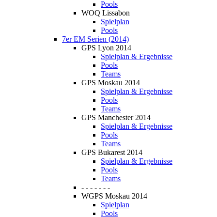
Pools
WOQ Lissabon
Spielplan
Pools
7er EM Serien (2014)
GPS Lyon 2014
Spielplan & Ergebnisse
Pools
Teams
GPS Moskau 2014
Spielplan & Ergebnisse
Pools
Teams
GPS Manchester 2014
Spielplan & Ergebnisse
Pools
Teams
GPS Bukarest 2014
Spielplan & Ergebnisse
Pools
Teams
- - - - - - -
WGPS Moskau 2014
Spielplan
Pools