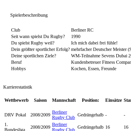
Spielerbeschreibung
Club
Berliner RC
Seit wann spielst Du Rugby?
1990
Du spielst Rugby weil?
Ich mich dabei frei fühle!
Dein größter sportlicher Erfolg?
mehrfacher Deutscher Meister (
Deine sportlichen Ziele?
WM-Teilnahme Sevens Dubai 
Beruf
Kundenbetreuer Fitness Compa
Hobbys
Kochen, Essen, Freunde
Karrierestatistik
Wettbewerb
Saison
Mannschaft
Position:
Einsätze
Sta
Berliner
DRV Pokal
2008/2009
Gedrängehalb
-
-
Rugby Club
1.
Berliner
2008/2009
Gedrängehalb
16
16
Bundesliga
Rugby Club