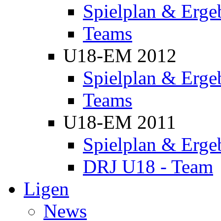
Spielplan & Erge
Teams
U18-EM 2012
Spielplan & Erge
Teams
U18-EM 2011
Spielplan & Erge
DRJ U18 - Team
Ligen
News