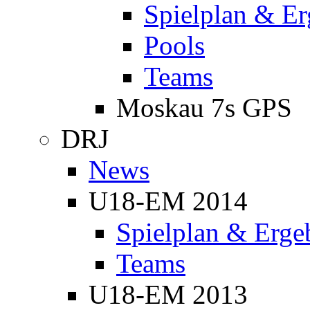
Spielplan & Er
Pools
Teams
Moskau 7s GPS
DRJ
News
U18-EM 2014
Spielplan & Erge
Teams
U18-EM 2013