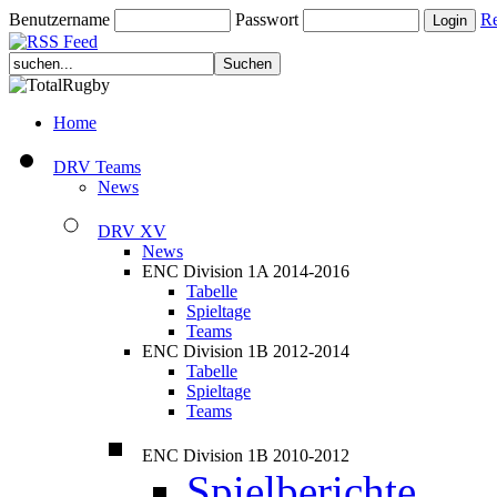
Benutzername
Passwort
Re
Home
DRV Teams
News
DRV XV
News
ENC Division 1A 2014-2016
Tabelle
Spieltage
Teams
ENC Division 1B 2012-2014
Tabelle
Spieltage
Teams
ENC Division 1B 2010-2012
Spielberichte