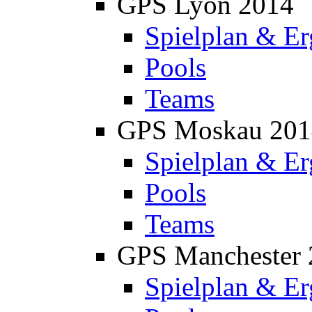
GPS Lyon 2014
Spielplan & Er
Pools
Teams
GPS Moskau 201
Spielplan & Er
Pools
Teams
GPS Manchester 
Spielplan & Er