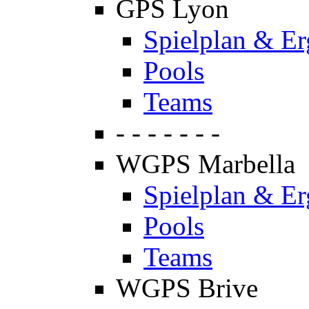
GPS Lyon
Spielplan & Er
Pools
Teams
- - - - - - -
WGPS Marbella
Spielplan & Er
Pools
Teams
WGPS Brive