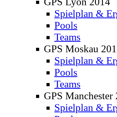
GPS Lyon 2014
Spielplan & Er
Pools
Teams
GPS Moskau 201
Spielplan & Er
Pools
Teams
GPS Manchester 
Spielplan & Er