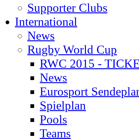
Supporter Clubs
International
News
Rugby World Cup
RWC 2015 - TICK
News
Eurosport Sendepla
Spielplan
Pools
Teams