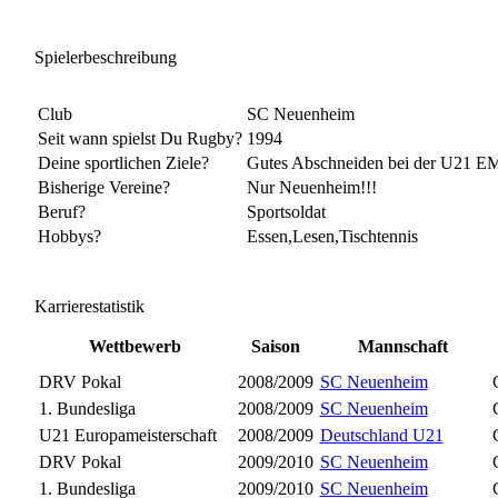
Spielerbeschreibung
Club
SC Neuenheim
Seit wann spielst Du Rugby?
1994
Deine sportlichen Ziele?
Gutes Abschneiden bei der U21 EM,
Bisherige Vereine?
Nur Neuenheim!!!
Beruf?
Sportsoldat
Hobbys?
Essen,Lesen,Tischtennis
Karrierestatistik
Wettbewerb
Saison
Mannschaft
DRV Pokal
2008/2009
SC Neuenheim
1. Bundesliga
2008/2009
SC Neuenheim
U21 Europameisterschaft
2008/2009
Deutschland U21
DRV Pokal
2009/2010
SC Neuenheim
1. Bundesliga
2009/2010
SC Neuenheim