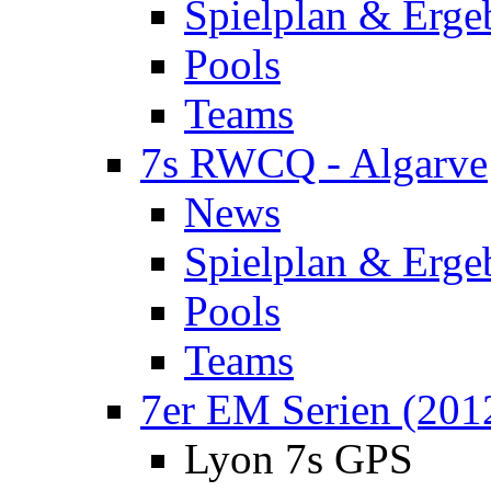
Spielplan & Erge
Pools
Teams
7s RWCQ - Algarve
News
Spielplan & Erge
Pools
Teams
7er EM Serien (201
Lyon 7s GPS