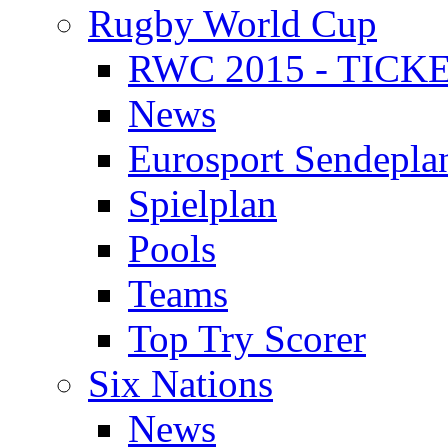
Rugby World Cup
RWC 2015 - TICK
News
Eurosport Sendepla
Spielplan
Pools
Teams
Top Try Scorer
Six Nations
News