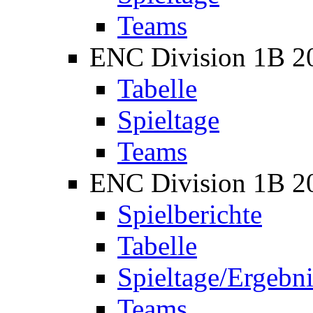
Teams
ENC Division 1B 2
Tabelle
Spieltage
Teams
ENC Division 1B 2
Spielberichte
Tabelle
Spieltage/Ergebni
Teams