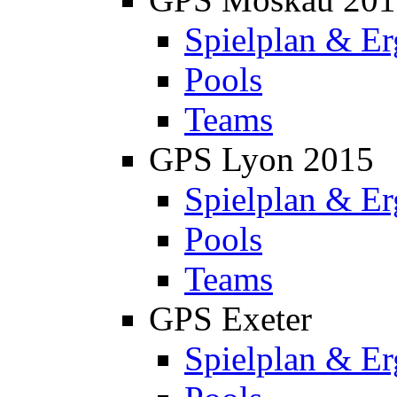
Spielplan & Er
Pools
Teams
GPS Lyon 2015
Spielplan & Er
Pools
Teams
GPS Exeter
Spielplan & Er