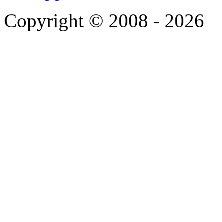
Copyright © 2008 - 2026