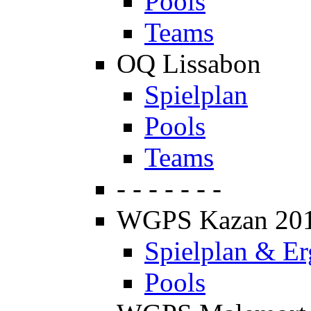
Pools
Teams
OQ Lissabon
Spielplan
Pools
Teams
- - - - - - -
WGPS Kazan 20
Spielplan & Er
Pools