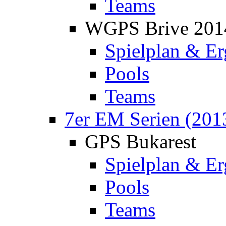
Teams
WGPS Brive 201
Spielplan & Er
Pools
Teams
7er EM Serien (201
GPS Bukarest
Spielplan & Er
Pools
Teams