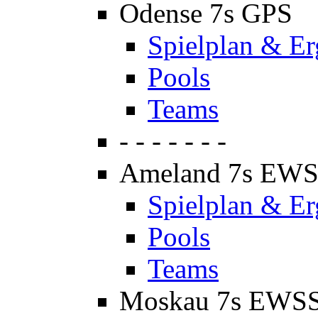
Odense 7s GPS
Spielplan & Er
Pools
Teams
- - - - - - -
Ameland 7s EW
Spielplan & Er
Pools
Teams
Moskau 7s EWS