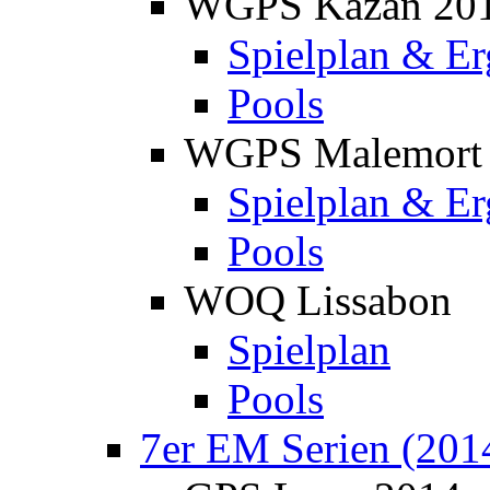
WGPS Kazan 20
Spielplan & Er
Pools
WGPS Malemort
Spielplan & Er
Pools
WOQ Lissabon
Spielplan
Pools
7er EM Serien (201