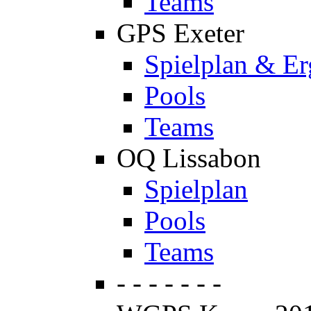
Teams
GPS Exeter
Spielplan & Er
Pools
Teams
OQ Lissabon
Spielplan
Pools
Teams
- - - - - - -