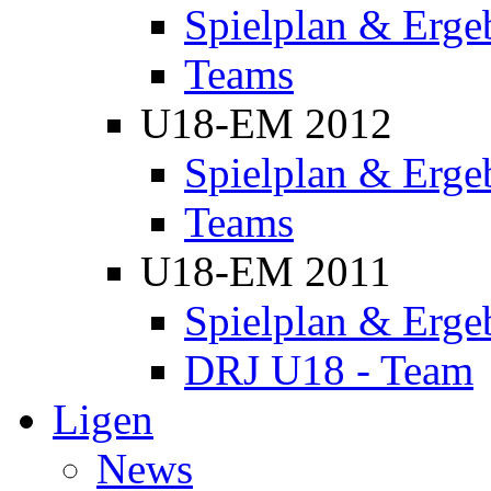
Spielplan & Erge
Teams
U18-EM 2012
Spielplan & Erge
Teams
U18-EM 2011
Spielplan & Erge
DRJ U18 - Team
Ligen
News