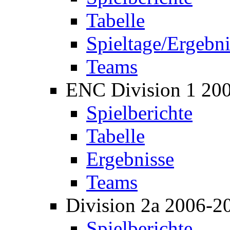
Tabelle
Spieltage/Ergebni
Teams
ENC Division 1 20
Spielberichte
Tabelle
Ergebnisse
Teams
Division 2a 2006-2
Spielberichte