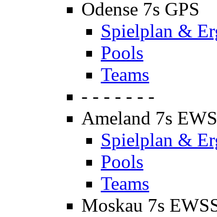
Odense 7s GPS
Spielplan & Er
Pools
Teams
- - - - - - -
Ameland 7s EW
Spielplan & Er
Pools
Teams
Moskau 7s EWS