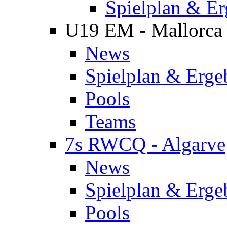
Spielplan & Er
U19 EM - Mallorca
News
Spielplan & Erge
Pools
Teams
7s RWCQ - Algarve
News
Spielplan & Erge
Pools