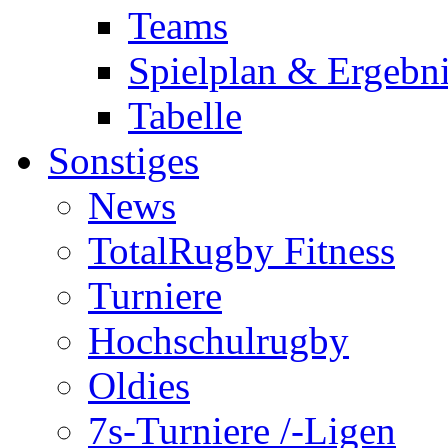
Teams
Spielplan & Ergebni
Tabelle
Sonstiges
News
TotalRugby Fitness
Turniere
Hochschulrugby
Oldies
7s-Turniere /-Ligen