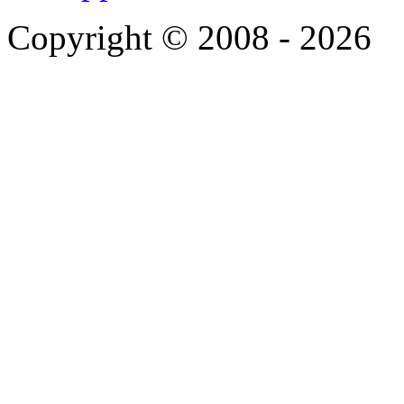
Copyright © 2008 - 2026