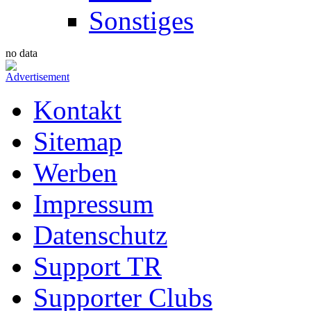
Sonstiges
no data
Kontakt
Sitemap
Werben
Impressum
Datenschutz
Support TR
Supporter Clubs