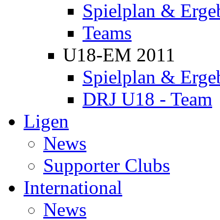
Spielplan & Erge
Teams
U18-EM 2011
Spielplan & Erge
DRJ U18 - Team
Ligen
News
Supporter Clubs
International
News