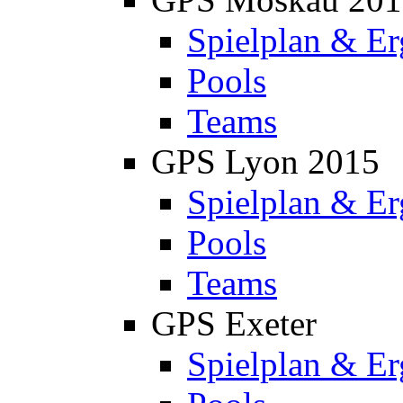
Spielplan & Er
Pools
Teams
GPS Lyon 2015
Spielplan & Er
Pools
Teams
GPS Exeter
Spielplan & Er