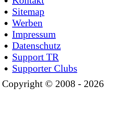
Kontakt
Sitemap
Werben
Impressum
Datenschutz
Support TR
Supporter Clubs
Copyright © 2008 - 2026