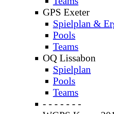
Teams
GPS Exeter
Spielplan & Er
Pools
Teams
OQ Lissabon
Spielplan
Pools
Teams
- - - - - - -