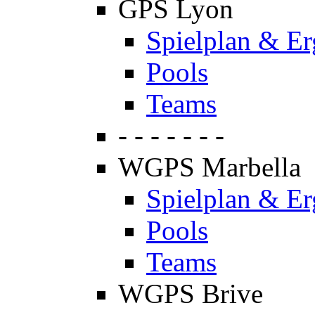
GPS Lyon
Spielplan & Er
Pools
Teams
- - - - - - -
WGPS Marbella
Spielplan & Er
Pools
Teams
WGPS Brive