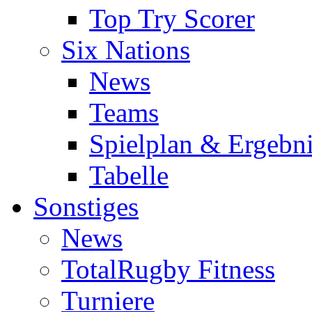
Top Try Scorer
Six Nations
News
Teams
Spielplan & Ergebni
Tabelle
Sonstiges
News
TotalRugby Fitness
Turniere