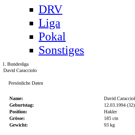
DRV
Liga
Pokal
Sonstiges
1. Bundesliga
David Caracciolo
Persönliche Daten
Name:
David Caraccio
Geburtstag:
12.03.1994 (32)
Position:
Hakler
Grösse:
185 cm
Gewicht:
93 kg