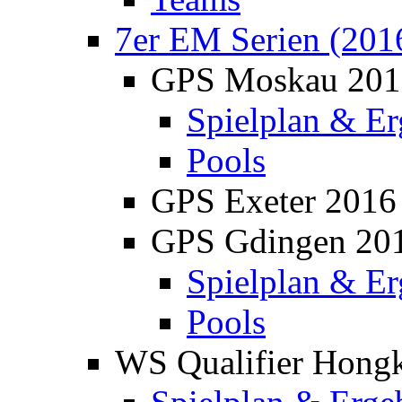
7er EM Serien (201
GPS Moskau 201
Spielplan & Er
Pools
GPS Exeter 2016
GPS Gdingen 20
Spielplan & Er
Pools
WS Qualifier Hong