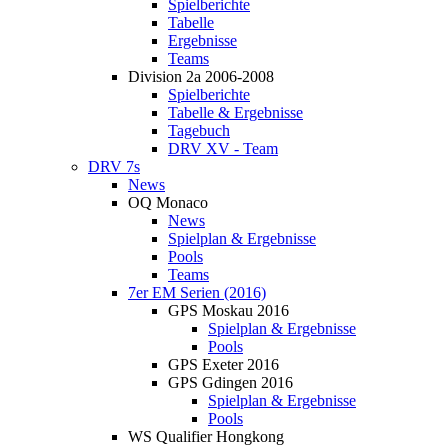
Spielberichte
Tabelle
Ergebnisse
Teams
Division 2a 2006-2008
Spielberichte
Tabelle & Ergebnisse
Tagebuch
DRV XV - Team
DRV 7s
News
OQ Monaco
News
Spielplan & Ergebnisse
Pools
Teams
7er EM Serien (2016)
GPS Moskau 2016
Spielplan & Ergebnisse
Pools
GPS Exeter 2016
GPS Gdingen 2016
Spielplan & Ergebnisse
Pools
WS Qualifier Hongkong