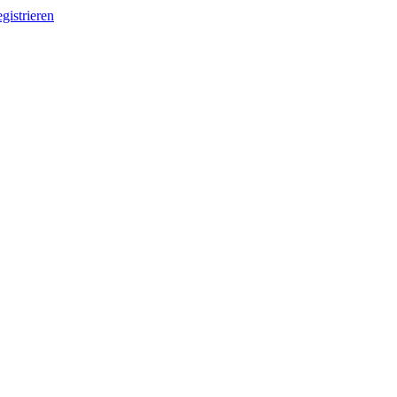
gistrieren