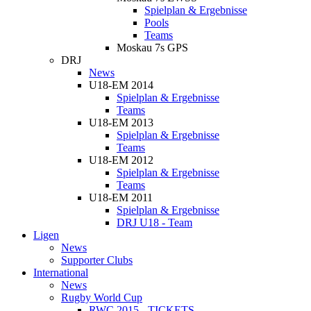
Spielplan & Ergebnisse
Pools
Teams
Moskau 7s GPS
DRJ
News
U18-EM 2014
Spielplan & Ergebnisse
Teams
U18-EM 2013
Spielplan & Ergebnisse
Teams
U18-EM 2012
Spielplan & Ergebnisse
Teams
U18-EM 2011
Spielplan & Ergebnisse
DRJ U18 - Team
Ligen
News
Supporter Clubs
International
News
Rugby World Cup
RWC 2015 - TICKETS