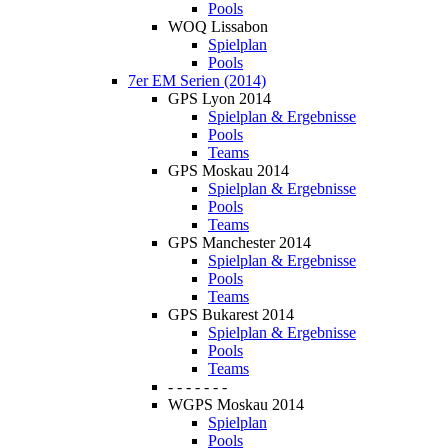
Pools
WOQ Lissabon
Spielplan
Pools
7er EM Serien (2014)
GPS Lyon 2014
Spielplan & Ergebnisse
Pools
Teams
GPS Moskau 2014
Spielplan & Ergebnisse
Pools
Teams
GPS Manchester 2014
Spielplan & Ergebnisse
Pools
Teams
GPS Bukarest 2014
Spielplan & Ergebnisse
Pools
Teams
- - - - - - -
WGPS Moskau 2014
Spielplan
Pools