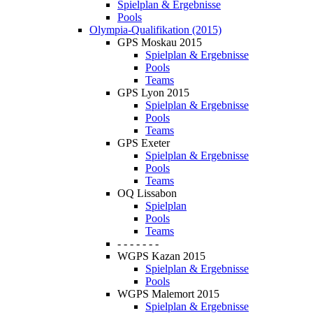
Spielplan & Ergebnisse
Pools
Olympia-Qualifikation (2015)
GPS Moskau 2015
Spielplan & Ergebnisse
Pools
Teams
GPS Lyon 2015
Spielplan & Ergebnisse
Pools
Teams
GPS Exeter
Spielplan & Ergebnisse
Pools
Teams
OQ Lissabon
Spielplan
Pools
Teams
- - - - - - -
WGPS Kazan 2015
Spielplan & Ergebnisse
Pools
WGPS Malemort 2015
Spielplan & Ergebnisse