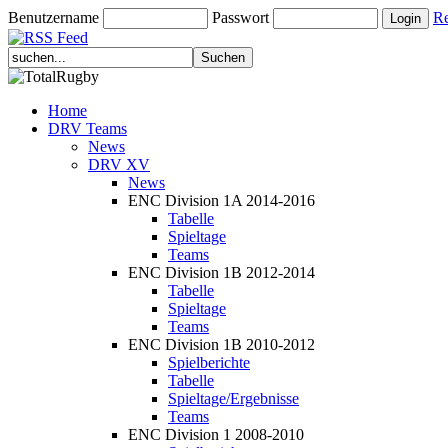
Benutzername
Passwort
Re
Home
DRV Teams
News
DRV XV
News
ENC Division 1A 2014-2016
Tabelle
Spieltage
Teams
ENC Division 1B 2012-2014
Tabelle
Spieltage
Teams
ENC Division 1B 2010-2012
Spielberichte
Tabelle
Spieltage/Ergebnisse
Teams
ENC Division 1 2008-2010