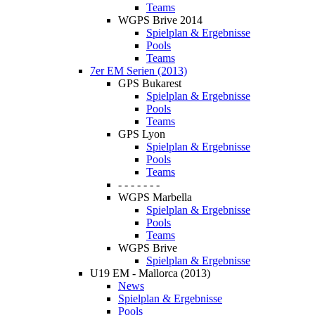
Teams
WGPS Brive 2014
Spielplan & Ergebnisse
Pools
Teams
7er EM Serien (2013)
GPS Bukarest
Spielplan & Ergebnisse
Pools
Teams
GPS Lyon
Spielplan & Ergebnisse
Pools
Teams
- - - - - - -
WGPS Marbella
Spielplan & Ergebnisse
Pools
Teams
WGPS Brive
Spielplan & Ergebnisse
U19 EM - Mallorca (2013)
News
Spielplan & Ergebnisse
Pools