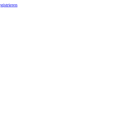
gistrieren