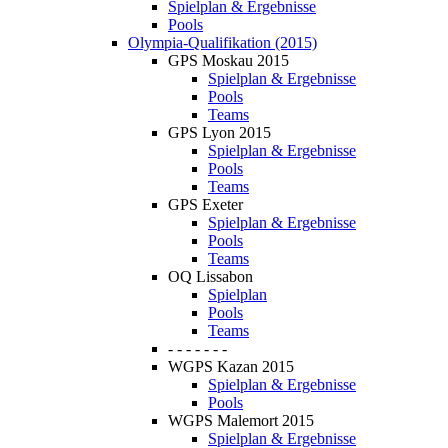
Spielplan & Ergebnisse
Pools
Olympia-Qualifikation (2015)
GPS Moskau 2015
Spielplan & Ergebnisse
Pools
Teams
GPS Lyon 2015
Spielplan & Ergebnisse
Pools
Teams
GPS Exeter
Spielplan & Ergebnisse
Pools
Teams
OQ Lissabon
Spielplan
Pools
Teams
- - - - - - -
WGPS Kazan 2015
Spielplan & Ergebnisse
Pools
WGPS Malemort 2015
Spielplan & Ergebnisse