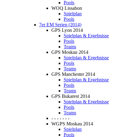
Pools
WOQ Lissabon
Spielplan
Pools
7er EM Serien (2014)
GPS Lyon 2014
Spielplan & Ergebnisse
Pools
Teams
GPS Moskau 2014
Spielplan & Ergebnisse
Pools
Teams
GPS Manchester 2014
Spielplan & Ergebnisse
Pools
Teams
GPS Bukarest 2014
Spielplan & Ergebnisse
Pools
Teams
- - - - - - -
WGPS Moskau 2014
Spielplan
Pools