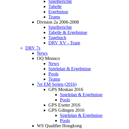
Spielberichte
Tabelle
Ergebnisse
Teams
Division 2a 2006-2008
Spielberichte
Tabelle & Ergebnisse
Tagebuch
DRV XV - Team
DRV 7s
News
OQ Monaco
News
Spielplan & Ergebnisse
Pools
Teams
7er EM Serien (2016)
GPS Moskau 2016
Spielplan & Ergebnisse
Pools
GPS Exeter 2016
GPS Gdingen 2016
Spielplan & Ergebnisse
Pools
WS Qualifier Hongkong