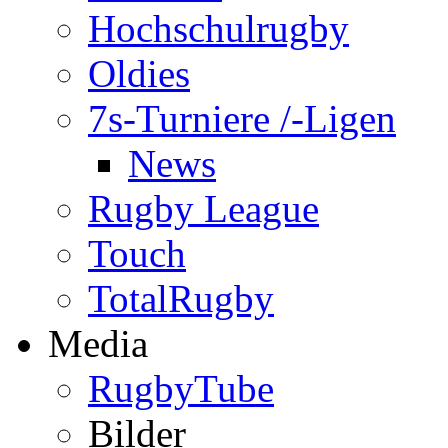
Hochschulrugby
Oldies
7s-Turniere /-Ligen
News
Rugby League
Touch
TotalRugby
Media
RugbyTube
Bilder