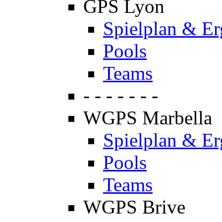
GPS Lyon
Spielplan & Er
Pools
Teams
- - - - - - -
WGPS Marbella
Spielplan & Er
Pools
Teams
WGPS Brive