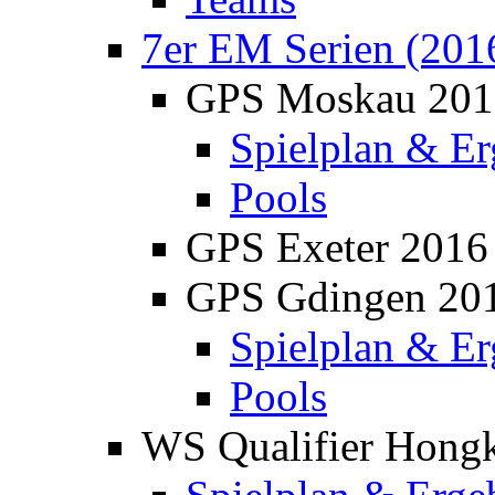
7er EM Serien (201
GPS Moskau 201
Spielplan & Er
Pools
GPS Exeter 2016
GPS Gdingen 20
Spielplan & Er
Pools
WS Qualifier Hong