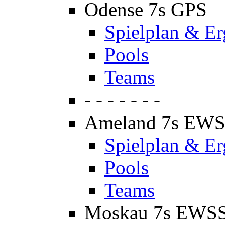
Odense 7s GPS
Spielplan & Er
Pools
Teams
- - - - - - -
Ameland 7s EW
Spielplan & Er
Pools
Teams
Moskau 7s EWS