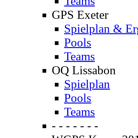
Teams
GPS Exeter
Spielplan & Er
Pools
Teams
OQ Lissabon
Spielplan
Pools
Teams
- - - - - - -