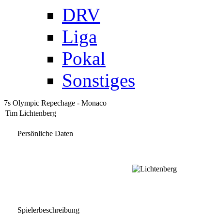
DRV
Liga
Pokal
Sonstiges
7s Olympic Repechage - Monaco
Tim Lichtenberg
Persönliche Daten
Spielerbeschreibung