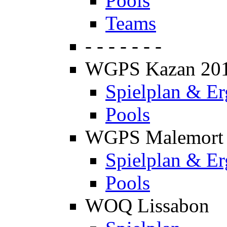
Pools
Teams
- - - - - - -
WGPS Kazan 20
Spielplan & Er
Pools
WGPS Malemort
Spielplan & Er
Pools
WOQ Lissabon