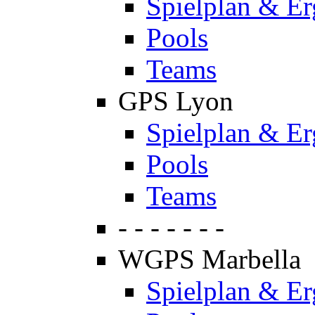
Spielplan & Er
Pools
Teams
GPS Lyon
Spielplan & Er
Pools
Teams
- - - - - - -
WGPS Marbella
Spielplan & Er