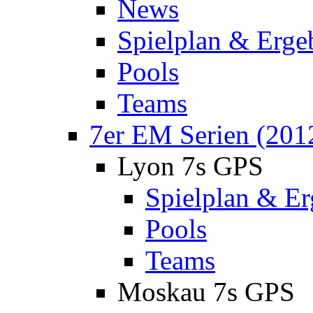
News
Spielplan & Erge
Pools
Teams
7er EM Serien (201
Lyon 7s GPS
Spielplan & Er
Pools
Teams
Moskau 7s GPS