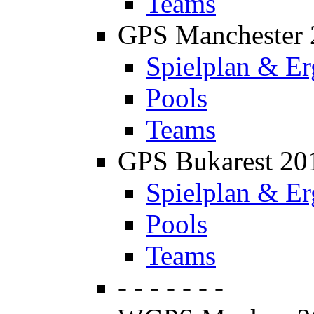
Teams
GPS Manchester 
Spielplan & Er
Pools
Teams
GPS Bukarest 20
Spielplan & Er
Pools
Teams
- - - - - - -