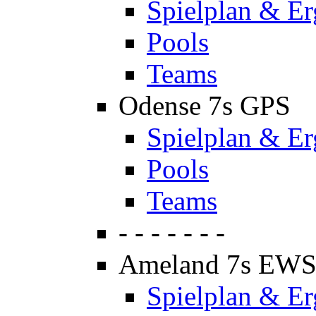
Spielplan & Er
Pools
Teams
Odense 7s GPS
Spielplan & Er
Pools
Teams
- - - - - - -
Ameland 7s EW
Spielplan & Er