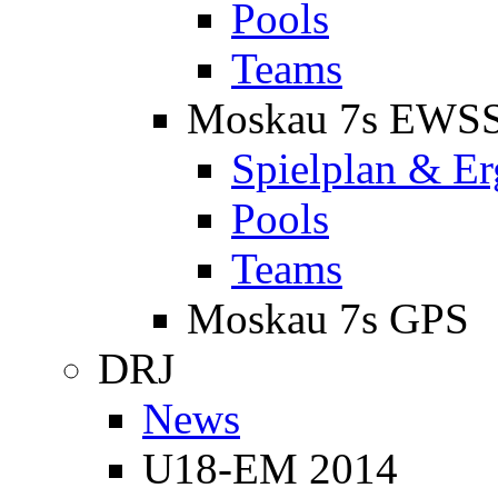
Pools
Teams
Moskau 7s EWS
Spielplan & Er
Pools
Teams
Moskau 7s GPS
DRJ
News
U18-EM 2014