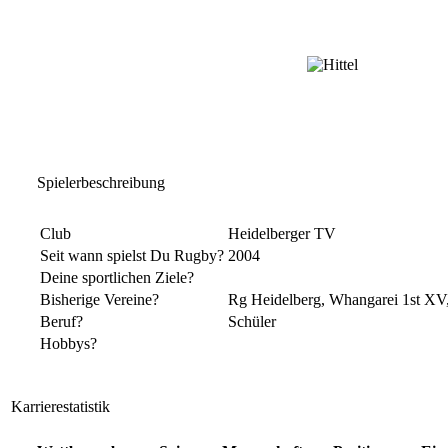
Spielerbeschreibung
Club
Heidelberger TV
Seit wann spielst Du Rugby?
2004
Deine sportlichen Ziele?
Bisherige Vereine?
Rg Heidelberg, Whangarei 1st XV
Beruf?
Schüler
Hobbys?
Karrierestatistik