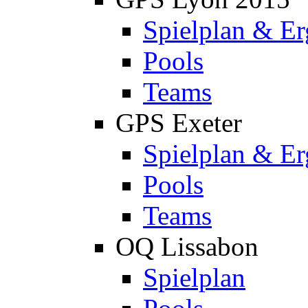
Spielplan & Er
Pools
Teams
GPS Exeter
Spielplan & Er
Pools
Teams
OQ Lissabon
Spielplan