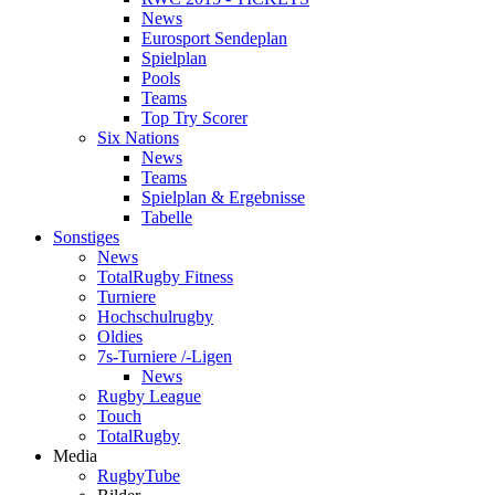
News
Eurosport Sendeplan
Spielplan
Pools
Teams
Top Try Scorer
Six Nations
News
Teams
Spielplan & Ergebnisse
Tabelle
Sonstiges
News
TotalRugby Fitness
Turniere
Hochschulrugby
Oldies
7s-Turniere /-Ligen
News
Rugby League
Touch
TotalRugby
Media
RugbyTube