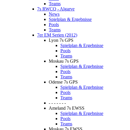
Teams
7s RWCQ - Algarve
News
Spielplan & Ergebnisse
Pools
Teams
7er EM Serien (2012)
Lyon 7s GPS
Spielplan & Ergebnisse
Pools
Teams
Moskau 7s GPS
Spielplan & Ergebnisse
Pools
Teams
Odense 7s GPS
Spielplan & Ergebnisse
Pools
Teams
- - - - - - -
Ameland 7s EWSS
Spielplan & Ergebnisse
Pools
Teams
Moskau 7s EWSS