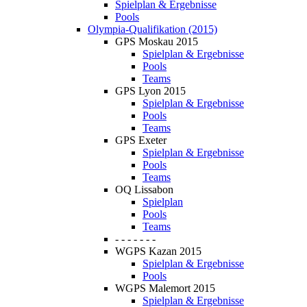
Spielplan & Ergebnisse
Pools
Olympia-Qualifikation (2015)
GPS Moskau 2015
Spielplan & Ergebnisse
Pools
Teams
GPS Lyon 2015
Spielplan & Ergebnisse
Pools
Teams
GPS Exeter
Spielplan & Ergebnisse
Pools
Teams
OQ Lissabon
Spielplan
Pools
Teams
- - - - - - -
WGPS Kazan 2015
Spielplan & Ergebnisse
Pools
WGPS Malemort 2015
Spielplan & Ergebnisse