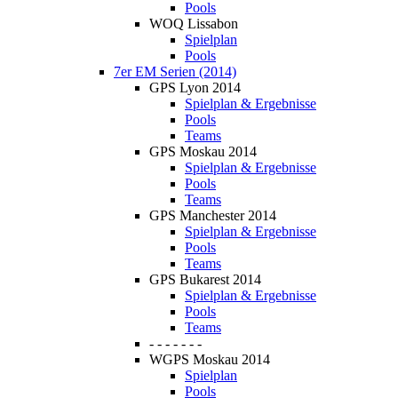
Pools
WOQ Lissabon
Spielplan
Pools
7er EM Serien (2014)
GPS Lyon 2014
Spielplan & Ergebnisse
Pools
Teams
GPS Moskau 2014
Spielplan & Ergebnisse
Pools
Teams
GPS Manchester 2014
Spielplan & Ergebnisse
Pools
Teams
GPS Bukarest 2014
Spielplan & Ergebnisse
Pools
Teams
- - - - - - -
WGPS Moskau 2014
Spielplan
Pools