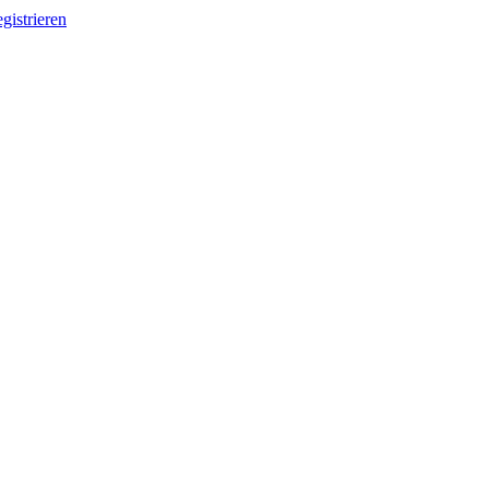
gistrieren