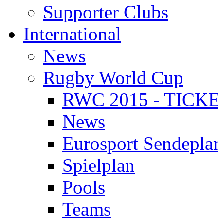
Supporter Clubs
International
News
Rugby World Cup
RWC 2015 - TICK
News
Eurosport Sendepla
Spielplan
Pools
Teams