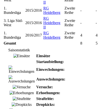
West
Reihe
II
1.
RG
Zweite
2015/2016
-
-
Bundesliga
Heidelberg
Reihe
RG
3. Liga Süd-
Zweite
2015/2016
Heidelberg
-
-
West
Reihe
II
1.
RG
Zweite
2016/2017
4
4
Bundesliga
Heidelberg
Reihe
Gesamt
8
5
Saisonstatistik
Einsätze
Startaufstellung:
Einwechslungen:
Auswechslungen:
Versuche:
Erhoehungen:
Straftritte:
Dropkicks: