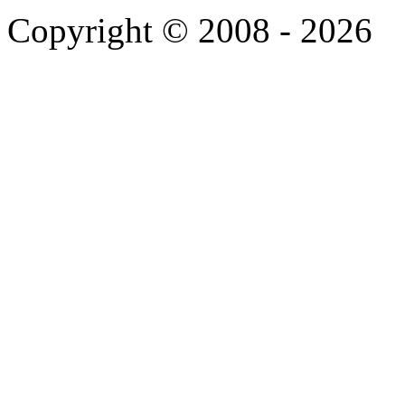
Copyright © 2008 - 2026