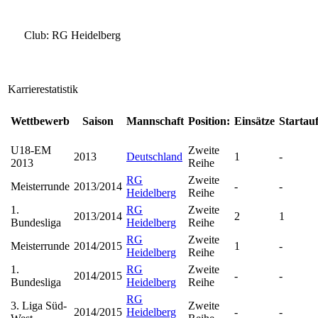
Club: RG Heidelberg
Karrierestatistik
Wettbewerb
Saison
Mannschaft
Position:
Einsätze
Startauf
U18-EM
Zweite
2013
Deutschland
1
-
2013
Reihe
RG
Zweite
Meisterrunde
2013/2014
-
-
Heidelberg
Reihe
1.
RG
Zweite
2013/2014
2
1
Bundesliga
Heidelberg
Reihe
RG
Zweite
Meisterrunde
2014/2015
1
-
Heidelberg
Reihe
1.
RG
Zweite
2014/2015
-
-
Bundesliga
Heidelberg
Reihe
RG
3. Liga Süd-
Zweite
2014/2015
Heidelberg
-
-