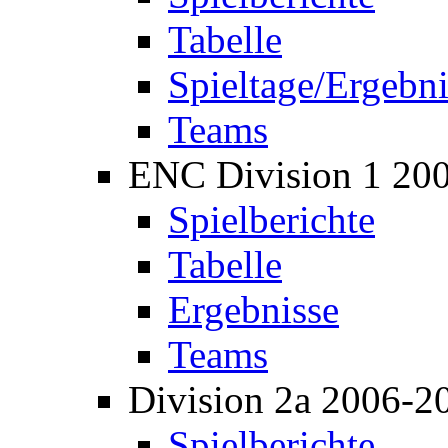
Tabelle
Spieltage/Ergebni
Teams
ENC Division 1 20
Spielberichte
Tabelle
Ergebnisse
Teams
Division 2a 2006-2
Spielberichte