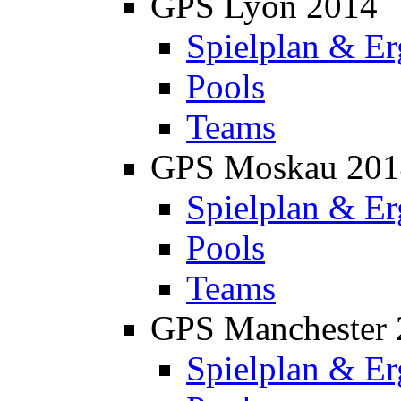
GPS Lyon 2014
Spielplan & Er
Pools
Teams
GPS Moskau 201
Spielplan & Er
Pools
Teams
GPS Manchester 
Spielplan & Er