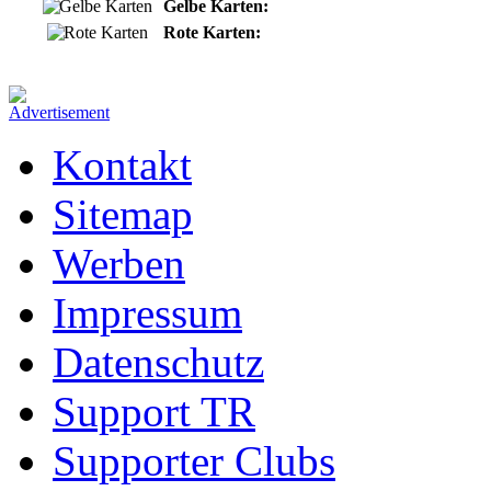
Gelbe Karten:
Rote Karten:
Kontakt
Sitemap
Werben
Impressum
Datenschutz
Support TR
Supporter Clubs