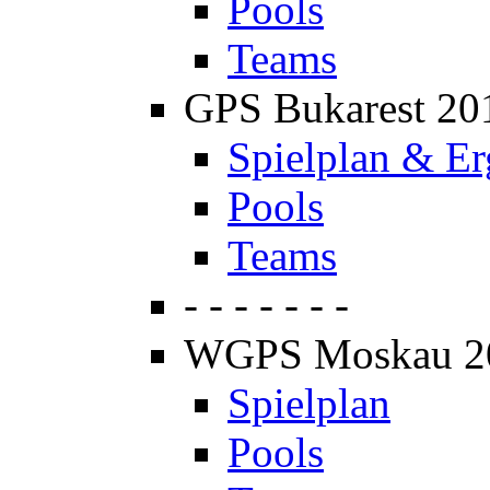
Pools
Teams
GPS Bukarest 20
Spielplan & Er
Pools
Teams
- - - - - - -
WGPS Moskau 2
Spielplan
Pools