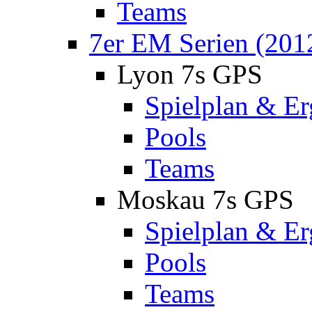
Teams
7er EM Serien (201
Lyon 7s GPS
Spielplan & Er
Pools
Teams
Moskau 7s GPS
Spielplan & Er
Pools
Teams