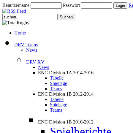
Benutzername
Passwort
Re
Home
DRV Teams
News
DRV XV
News
ENC Division 1A 2014-2016
Tabelle
Spieltage
Teams
ENC Division 1B 2012-2014
Tabelle
Spieltage
Teams
ENC Division 1B 2010-2012
Spielberichte