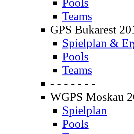
Pools
Teams
GPS Bukarest 20
Spielplan & Er
Pools
Teams
- - - - - - -
WGPS Moskau 2
Spielplan
Pools