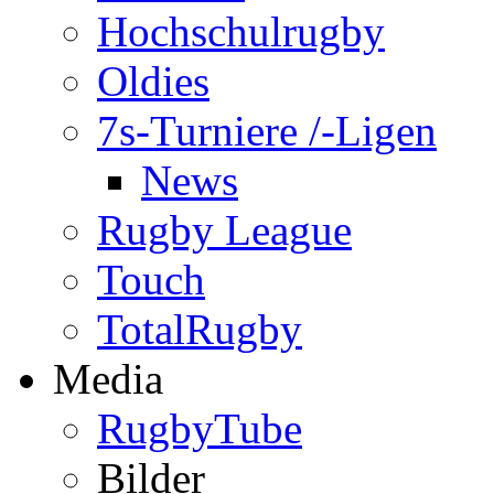
Hochschulrugby
Oldies
7s-Turniere /-Ligen
News
Rugby League
Touch
TotalRugby
Media
RugbyTube
Bilder