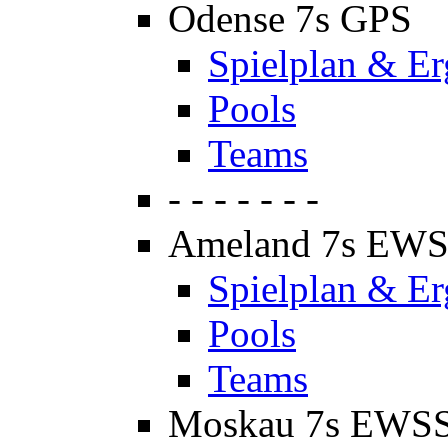
Odense 7s GPS
Spielplan & Er
Pools
Teams
- - - - - - -
Ameland 7s EW
Spielplan & Er
Pools
Teams
Moskau 7s EWS