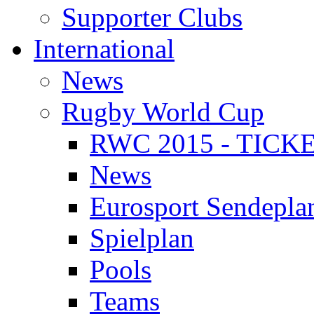
Supporter Clubs
International
News
Rugby World Cup
RWC 2015 - TICK
News
Eurosport Sendepla
Spielplan
Pools
Teams