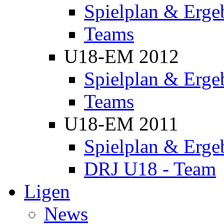
Spielplan & Erge
Teams
U18-EM 2012
Spielplan & Erge
Teams
U18-EM 2011
Spielplan & Erge
DRJ U18 - Team
Ligen
News