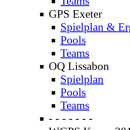
Teams
GPS Exeter
Spielplan & Er
Pools
Teams
OQ Lissabon
Spielplan
Pools
Teams
- - - - - - -