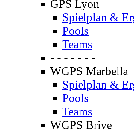
GPS Lyon
Spielplan & Er
Pools
Teams
- - - - - - -
WGPS Marbella
Spielplan & Er
Pools
Teams
WGPS Brive