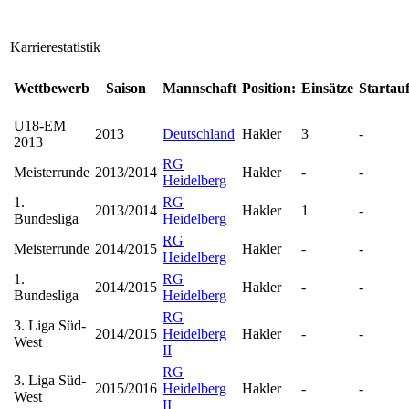
Karrierestatistik
Wettbewerb
Saison
Mannschaft
Position:
Einsätze
Startauf
U18-EM
2013
Deutschland
Hakler
3
-
2013
RG
Meisterrunde
2013/2014
Hakler
-
-
Heidelberg
1.
RG
2013/2014
Hakler
1
-
Bundesliga
Heidelberg
RG
Meisterrunde
2014/2015
Hakler
-
-
Heidelberg
1.
RG
2014/2015
Hakler
-
-
Bundesliga
Heidelberg
RG
3. Liga Süd-
2014/2015
Heidelberg
Hakler
-
-
West
II
RG
3. Liga Süd-
2015/2016
Heidelberg
Hakler
-
-
West
II