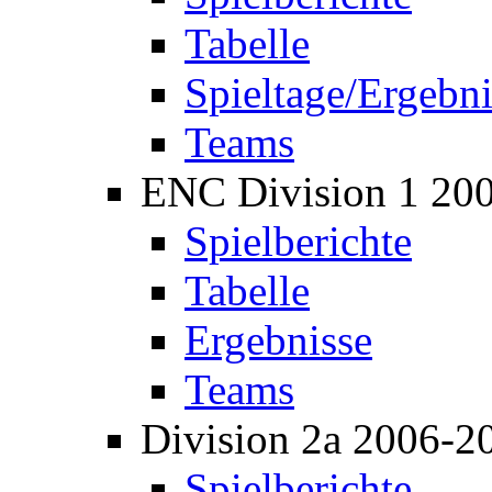
Tabelle
Spieltage/Ergebni
Teams
ENC Division 1 20
Spielberichte
Tabelle
Ergebnisse
Teams
Division 2a 2006-2
Spielberichte