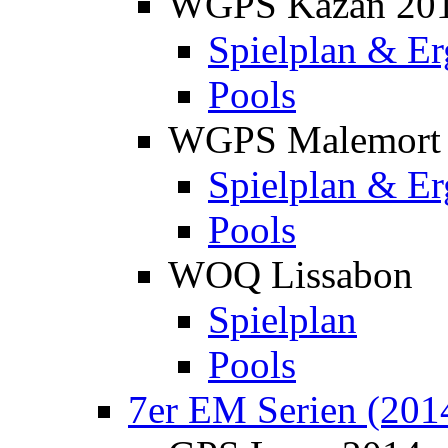
WGPS Kazan 20
Spielplan & Er
Pools
WGPS Malemort
Spielplan & Er
Pools
WOQ Lissabon
Spielplan
Pools
7er EM Serien (201