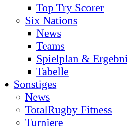
Top Try Scorer
Six Nations
News
Teams
Spielplan & Ergebni
Tabelle
Sonstiges
News
TotalRugby Fitness
Turniere