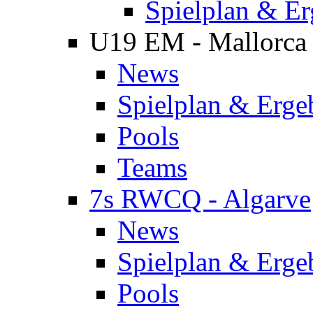
Spielplan & Er
U19 EM - Mallorca
News
Spielplan & Erge
Pools
Teams
7s RWCQ - Algarve
News
Spielplan & Erge
Pools