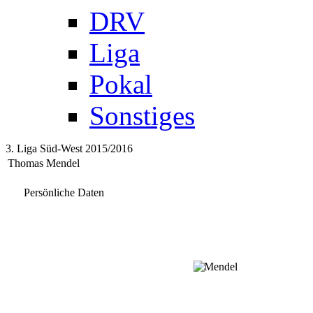
DRV
Liga
Pokal
Sonstiges
3. Liga Süd-West 2015/2016
Thomas Mendel
Persönliche Daten