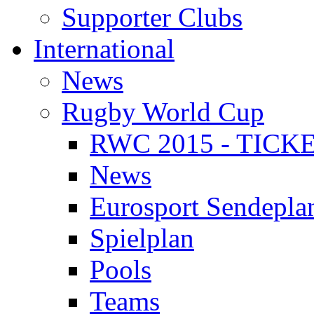
Supporter Clubs
International
News
Rugby World Cup
RWC 2015 - TICK
News
Eurosport Sendepla
Spielplan
Pools
Teams