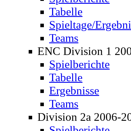
Tabelle
Spieltage/Ergebni
Teams
ENC Division 1 20
Spielberichte
Tabelle
Ergebnisse
Teams
Division 2a 2006-2
Spielberichte