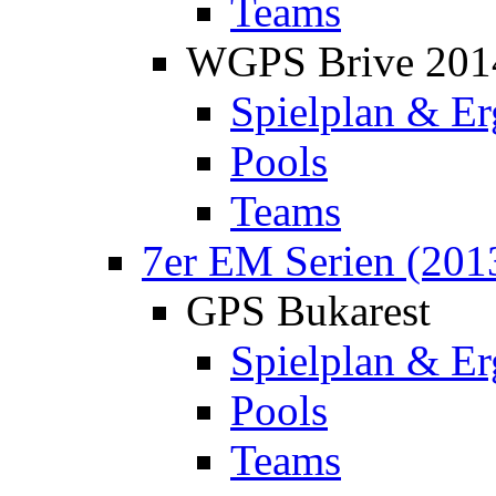
Teams
WGPS Brive 201
Spielplan & Er
Pools
Teams
7er EM Serien (201
GPS Bukarest
Spielplan & Er
Pools
Teams