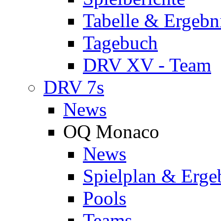
Tabelle & Ergebn
Tagebuch
DRV XV - Team
DRV 7s
News
OQ Monaco
News
Spielplan & Erge
Pools
Teams