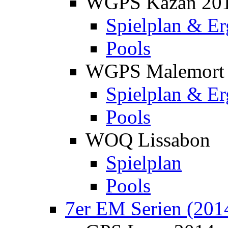
WGPS Kazan 20
Spielplan & Er
Pools
WGPS Malemort
Spielplan & Er
Pools
WOQ Lissabon
Spielplan
Pools
7er EM Serien (201