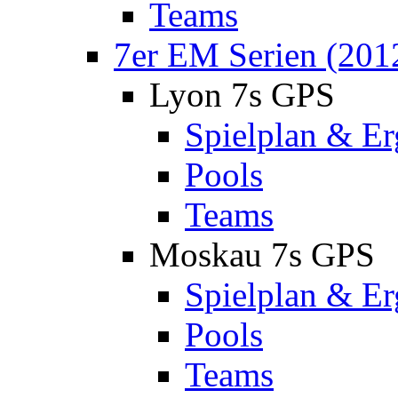
Teams
7er EM Serien (201
Lyon 7s GPS
Spielplan & Er
Pools
Teams
Moskau 7s GPS
Spielplan & Er
Pools
Teams