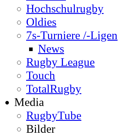
Hochschulrugby
Oldies
7s-Turniere /-Ligen
News
Rugby League
Touch
TotalRugby
Media
RugbyTube
Bilder