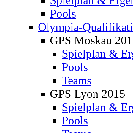
Spielplan & Erge
Pools
Olympia-Qualifikat
GPS Moskau 201
Spielplan & Er
Pools
Teams
GPS Lyon 2015
Spielplan & Er
Pools