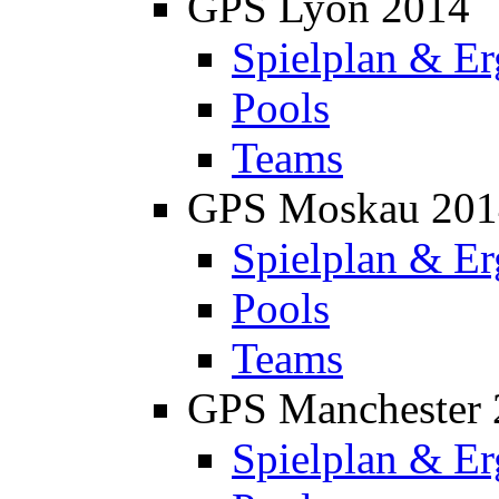
GPS Lyon 2014
Spielplan & Er
Pools
Teams
GPS Moskau 201
Spielplan & Er
Pools
Teams
GPS Manchester 
Spielplan & Er