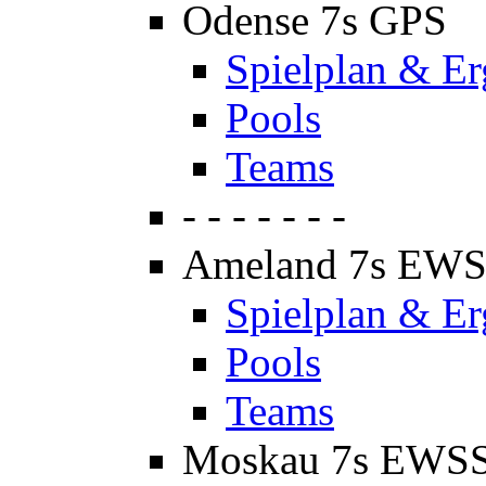
Odense 7s GPS
Spielplan & Er
Pools
Teams
- - - - - - -
Ameland 7s EW
Spielplan & Er
Pools
Teams
Moskau 7s EWS