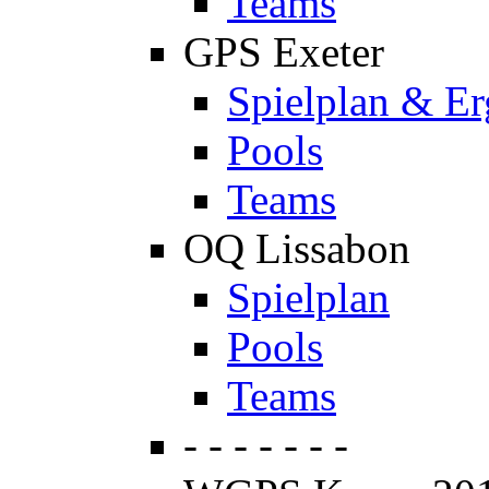
Teams
GPS Exeter
Spielplan & Er
Pools
Teams
OQ Lissabon
Spielplan
Pools
Teams
- - - - - - -