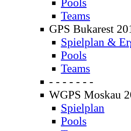
Pools
Teams
GPS Bukarest 20
Spielplan & Er
Pools
Teams
- - - - - - -
WGPS Moskau 2
Spielplan
Pools