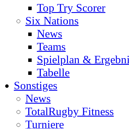
Top Try Scorer
Six Nations
News
Teams
Spielplan & Ergebni
Tabelle
Sonstiges
News
TotalRugby Fitness
Turniere