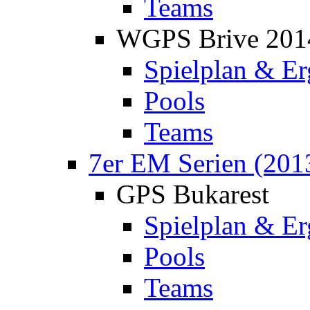
Teams
WGPS Brive 201
Spielplan & Er
Pools
Teams
7er EM Serien (201
GPS Bukarest
Spielplan & Er
Pools
Teams