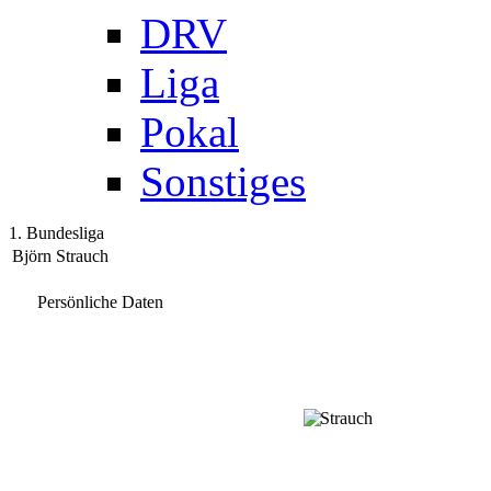
DRV
Liga
Pokal
Sonstiges
1. Bundesliga
Björn Strauch
Persönliche Daten