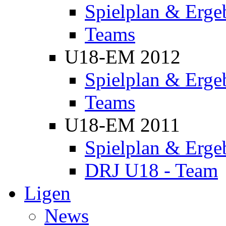
Spielplan & Erge
Teams
U18-EM 2012
Spielplan & Erge
Teams
U18-EM 2011
Spielplan & Erge
DRJ U18 - Team
Ligen
News