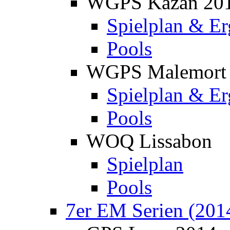
WGPS Kazan 20
Spielplan & Er
Pools
WGPS Malemort
Spielplan & Er
Pools
WOQ Lissabon
Spielplan
Pools
7er EM Serien (201