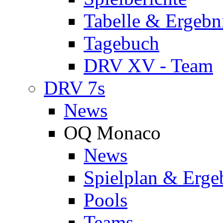
Tabelle & Ergebn
Tagebuch
DRV XV - Team
DRV 7s
News
OQ Monaco
News
Spielplan & Erge
Pools
Teams