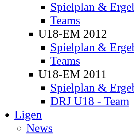
Spielplan & Erge
Teams
U18-EM 2012
Spielplan & Erge
Teams
U18-EM 2011
Spielplan & Erge
DRJ U18 - Team
Ligen
News