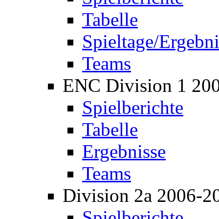
Tabelle
Spieltage/Ergebni
Teams
ENC Division 1 20
Spielberichte
Tabelle
Ergebnisse
Teams
Division 2a 2006-2
Spielberichte