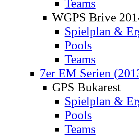
Teams
WGPS Brive 201
Spielplan & Er
Pools
Teams
7er EM Serien (201
GPS Bukarest
Spielplan & Er
Pools
Teams