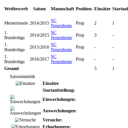
Wettbewerb
Saison
Mannschaft
Position:
Einsätze
Startauf
SC
Meisterrunde
2014/2015
Prop
2
1
Neuenheim
1.
SC
2014/2015
Prop
3
-
Bundesliga
Neuenheim
1.
SC
2015/2016
Prop
-
-
Bundesliga
Neuenheim
1.
SC
2016/2017
Prop
-
-
Bundesliga
Neuenheim
Gesamt
5
1
Saisonstatistik
Einsätze
Startaufstellung:
Einwechslungen:
Auswechslungen:
Versuche:
Erhoehungen: