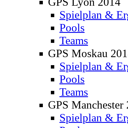
GPS Lyon 2014
Spielplan & Er
Pools
Teams
GPS Moskau 201
Spielplan & Er
Pools
Teams
GPS Manchester 
Spielplan & Er