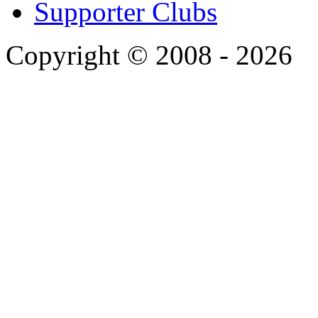
Supporter Clubs
Copyright © 2008 - 2026