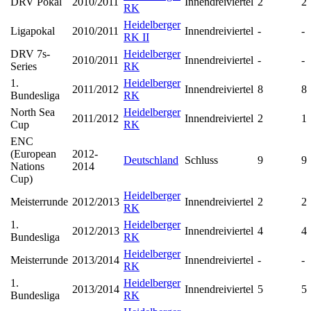
DRV Pokal
2010/2011
Innendreiviertel
2
2
RK
Heidelberger
Ligapokal
2010/2011
Innendreiviertel
-
-
RK II
DRV 7s-
Heidelberger
2010/2011
Innendreiviertel
-
-
Series
RK
1.
Heidelberger
2011/2012
Innendreiviertel
8
8
Bundesliga
RK
North Sea
Heidelberger
2011/2012
Innendreiviertel
2
1
Cup
RK
ENC
(European
2012-
Deutschland
Schluss
9
9
Nations
2014
Cup)
Heidelberger
Meisterrunde
2012/2013
Innendreiviertel
2
2
RK
1.
Heidelberger
2012/2013
Innendreiviertel
4
4
Bundesliga
RK
Heidelberger
Meisterrunde
2013/2014
Innendreiviertel
-
-
RK
1.
Heidelberger
2013/2014
Innendreiviertel
5
5
Bundesliga
RK