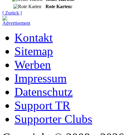
Rote Karten:
[ Zurück ]
Kontakt
Sitemap
Werben
Impressum
Datenschutz
Support TR
Supporter Clubs