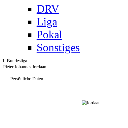
DRV
Liga
Pokal
Sonstiges
1. Bundesliga
Pieter Johannes Jordaan
Persönliche Daten