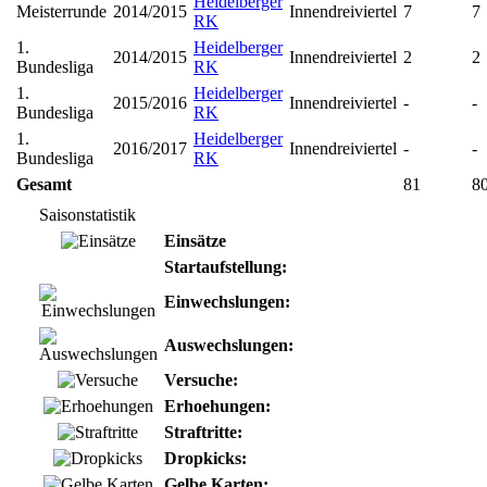
Heidelberger
Meisterrunde
2014/2015
Innendreiviertel
7
7
RK
1.
Heidelberger
2014/2015
Innendreiviertel
2
2
Bundesliga
RK
1.
Heidelberger
2015/2016
Innendreiviertel
-
-
Bundesliga
RK
1.
Heidelberger
2016/2017
Innendreiviertel
-
-
Bundesliga
RK
Gesamt
81
8
Saisonstatistik
Einsätze
Startaufstellung:
Einwechslungen:
Auswechslungen:
Versuche:
Erhoehungen:
Straftritte:
Dropkicks:
Gelbe Karten: