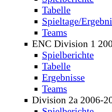
Tabelle
Spieltage/Ergebni
Teams
ENC Division 1 20
Spielberichte
Tabelle
Ergebnisse
Teams
Division 2a 2006-2
Spielberichte