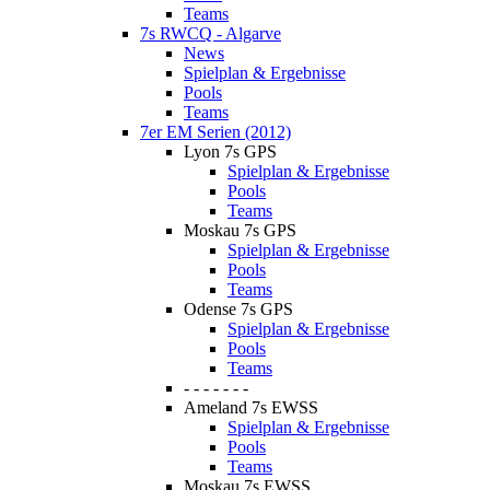
Teams
7s RWCQ - Algarve
News
Spielplan & Ergebnisse
Pools
Teams
7er EM Serien (2012)
Lyon 7s GPS
Spielplan & Ergebnisse
Pools
Teams
Moskau 7s GPS
Spielplan & Ergebnisse
Pools
Teams
Odense 7s GPS
Spielplan & Ergebnisse
Pools
Teams
- - - - - - -
Ameland 7s EWSS
Spielplan & Ergebnisse
Pools
Teams
Moskau 7s EWSS