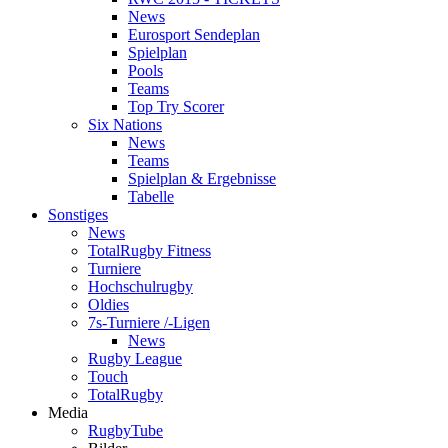
News
Eurosport Sendeplan
Spielplan
Pools
Teams
Top Try Scorer
Six Nations
News
Teams
Spielplan & Ergebnisse
Tabelle
Sonstiges
News
TotalRugby Fitness
Turniere
Hochschulrugby
Oldies
7s-Turniere /-Ligen
News
Rugby League
Touch
TotalRugby
Media
RugbyTube