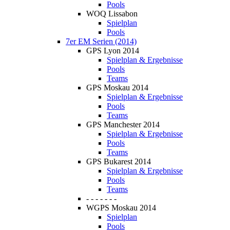
Pools
WOQ Lissabon
Spielplan
Pools
7er EM Serien (2014)
GPS Lyon 2014
Spielplan & Ergebnisse
Pools
Teams
GPS Moskau 2014
Spielplan & Ergebnisse
Pools
Teams
GPS Manchester 2014
Spielplan & Ergebnisse
Pools
Teams
GPS Bukarest 2014
Spielplan & Ergebnisse
Pools
Teams
- - - - - - -
WGPS Moskau 2014
Spielplan
Pools