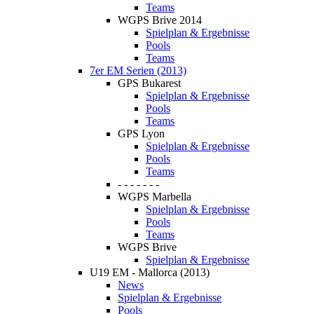
Teams
WGPS Brive 2014
Spielplan & Ergebnisse
Pools
Teams
7er EM Serien (2013)
GPS Bukarest
Spielplan & Ergebnisse
Pools
Teams
GPS Lyon
Spielplan & Ergebnisse
Pools
Teams
- - - - - - -
WGPS Marbella
Spielplan & Ergebnisse
Pools
Teams
WGPS Brive
Spielplan & Ergebnisse
U19 EM - Mallorca (2013)
News
Spielplan & Ergebnisse
Pools