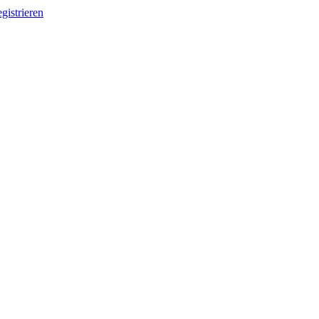
gistrieren