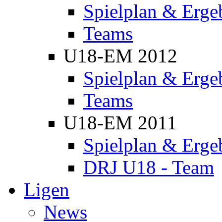
Spielplan & Erge
Teams
U18-EM 2012
Spielplan & Erge
Teams
U18-EM 2011
Spielplan & Erge
DRJ U18 - Team
Ligen
News