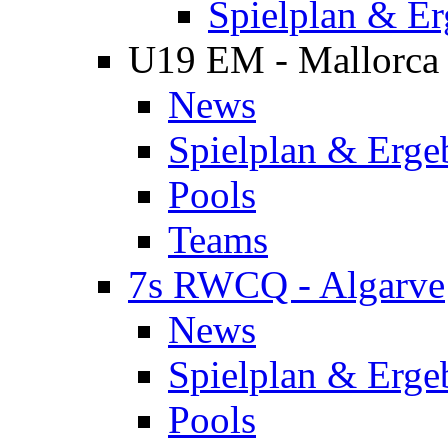
Spielplan & Er
U19 EM - Mallorca
News
Spielplan & Erge
Pools
Teams
7s RWCQ - Algarve
News
Spielplan & Erge
Pools