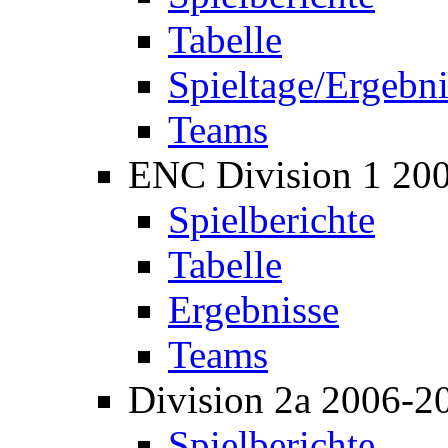
Tabelle
Spieltage/Ergebni
Teams
ENC Division 1 20
Spielberichte
Tabelle
Ergebnisse
Teams
Division 2a 2006-2
Spielberichte