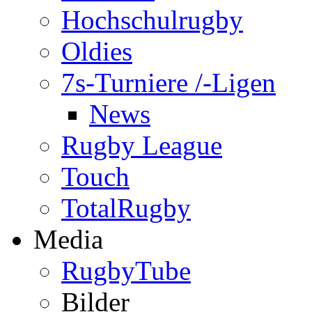
Hochschulrugby
Oldies
7s-Turniere /-Ligen
News
Rugby League
Touch
TotalRugby
Media
RugbyTube
Bilder