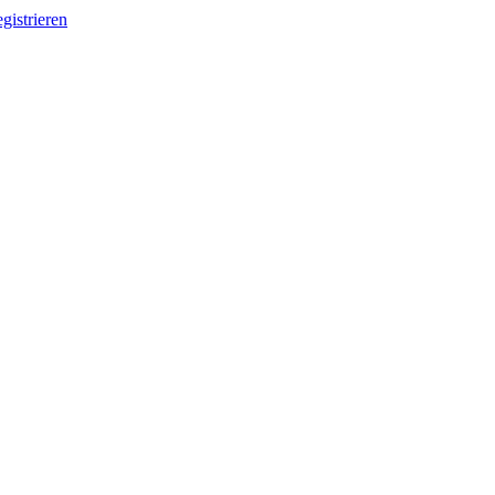
gistrieren