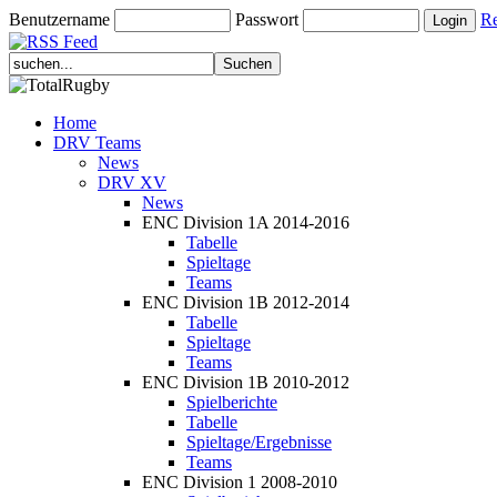
Benutzername
Passwort
Re
Home
DRV Teams
News
DRV XV
News
ENC Division 1A 2014-2016
Tabelle
Spieltage
Teams
ENC Division 1B 2012-2014
Tabelle
Spieltage
Teams
ENC Division 1B 2010-2012
Spielberichte
Tabelle
Spieltage/Ergebnisse
Teams
ENC Division 1 2008-2010