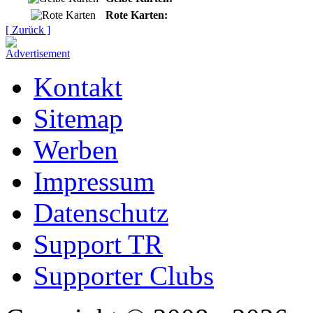
Rote Karten:
[ Zurück ]
Kontakt
Sitemap
Werben
Impressum
Datenschutz
Support TR
Supporter Clubs