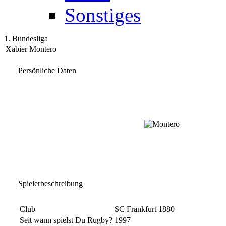
Sonstiges
1. Bundesliga
Xabier Montero
Persönliche Daten
Spielerbeschreibung
Club
SC Frankfurt 1880
Seit wann spielst Du Rugby?
1997