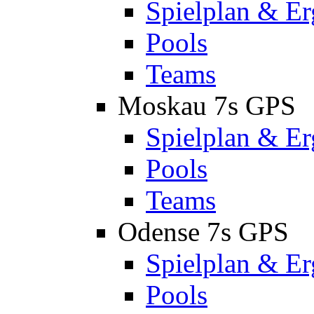
Spielplan & Er
Pools
Teams
Moskau 7s GPS
Spielplan & Er
Pools
Teams
Odense 7s GPS
Spielplan & Er
Pools