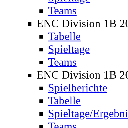
Teams
ENC Division 1B 2
Tabelle
Spieltage
Teams
ENC Division 1B 2
Spielberichte
Tabelle
Spieltage/Ergebni
Teams