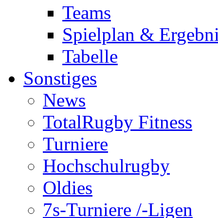
Teams
Spielplan & Ergebni
Tabelle
Sonstiges
News
TotalRugby Fitness
Turniere
Hochschulrugby
Oldies
7s-Turniere /-Ligen