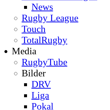
News
Rugby League
Touch
TotalRugby
Media
RugbyTube
Bilder
DRV
Liga
Pokal