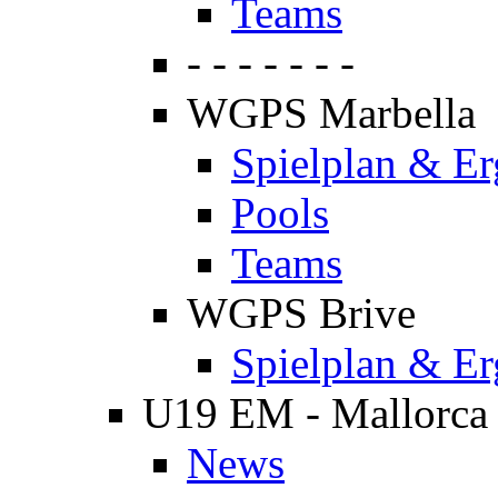
Teams
- - - - - - -
WGPS Marbella
Spielplan & Er
Pools
Teams
WGPS Brive
Spielplan & Er
U19 EM - Mallorca
News