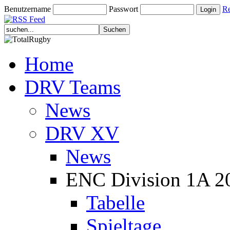
Benutzername
Passwort
Re
Home
DRV Teams
News
DRV XV
News
ENC Division 1A 2
Tabelle
Spieltage