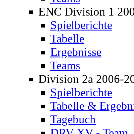
ENC Division 1 20
Spielberichte
Tabelle
Ergebnisse
Teams
Division 2a 2006-2
Spielberichte
Tabelle & Ergebn
Tagebuch
DRV XV - Team