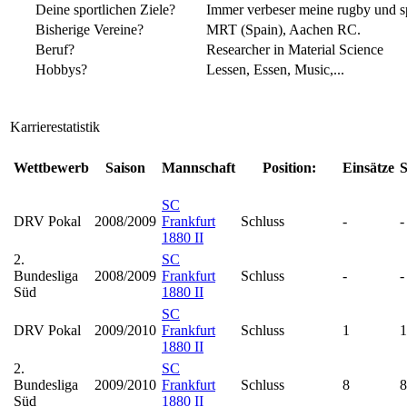
Deine sportlichen Ziele?
Immer verbeser meine rugby und s
Bisherige Vereine?
MRT (Spain), Aachen RC.
Beruf?
Researcher in Material Science
Hobbys?
Lessen, Essen, Music,...
Karrierestatistik
Wettbewerb
Saison
Mannschaft
Position:
Einsätze
S
SC
DRV Pokal
2008/2009
Frankfurt
Schluss
-
-
1880 II
2.
SC
Bundesliga
2008/2009
Frankfurt
Schluss
-
-
Süd
1880 II
SC
DRV Pokal
2009/2010
Frankfurt
Schluss
1
1
1880 II
2.
SC
Bundesliga
2009/2010
Frankfurt
Schluss
8
8
Süd
1880 II