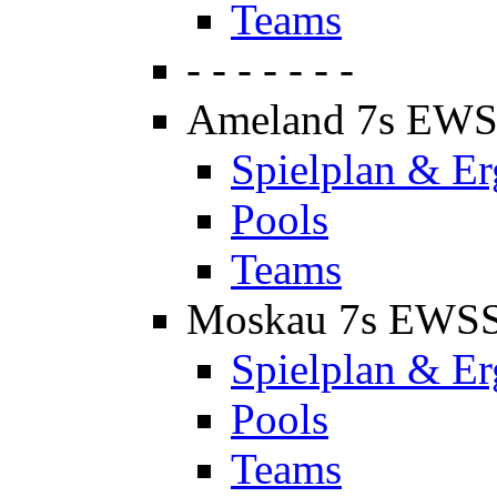
Teams
- - - - - - -
Ameland 7s EW
Spielplan & Er
Pools
Teams
Moskau 7s EWS
Spielplan & Er
Pools
Teams