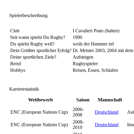
Spielerbeschreibung
Club
I Cavalieri Prato (Italien)
Seit wann spielst Du Rugby?
1990
Du spielst Rugby weil?
weils der Hammer ist!
Dein Größter sportlicher Erfolg?
Dt. Meister 2003, 2004 mit de
Deine sportlichen Ziele?
Aufsteigen
Beruf
Rugbyspieler
Hobbys
Reisen, Essen, Schlafen
Karrierestatistik
Wettbewerb
Saison
Mannschaft
2006-
ENC (European Nations Cup)
Deutschland
Auß
2008
2008-
ENC (European Nations Cup)
Deutschland
Inn
2010