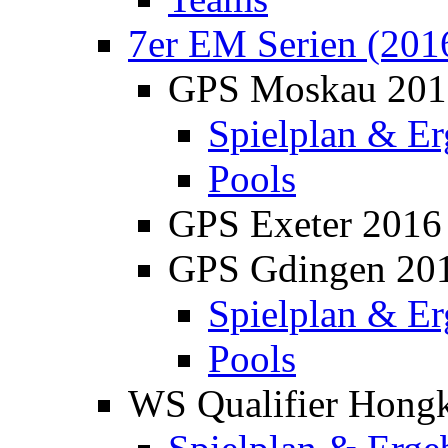
7er EM Serien (201
GPS Moskau 201
Spielplan & Er
Pools
GPS Exeter 2016
GPS Gdingen 20
Spielplan & Er
Pools
WS Qualifier Hong