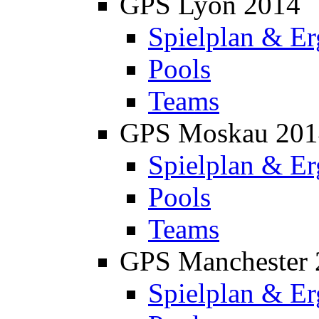
GPS Lyon 2014
Spielplan & Er
Pools
Teams
GPS Moskau 201
Spielplan & Er
Pools
Teams
GPS Manchester 
Spielplan & Er