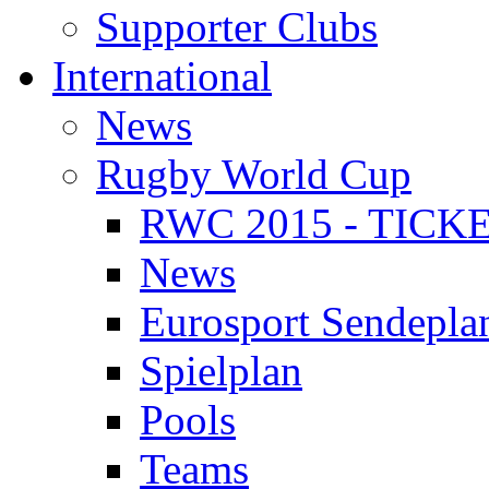
Supporter Clubs
International
News
Rugby World Cup
RWC 2015 - TICK
News
Eurosport Sendepla
Spielplan
Pools
Teams