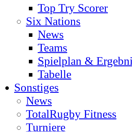
Top Try Scorer
Six Nations
News
Teams
Spielplan & Ergebni
Tabelle
Sonstiges
News
TotalRugby Fitness
Turniere