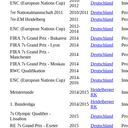
2010-
ENC (European Nations Cup)
Deutschland
Inn
2012
7er Nationalmannschaft 2011
2010/2011
Deutschland
Pro
7er-EM Heidelberg
2011
Deutschland
Pro
2012-
ENC (European Nations Cup)
Deutschland
Inn
2014
FIRA 7s Grand Prix - Bukarest
2014
Deutschland
Pro
FIRA 7s Grand Prix - Lyon
2014
Deutschland
Pro
FIRA 7s Grand Prix -
2014
Deutschland
Pro
Manchester
FIRA 7s Grand Prix - Moskau
2014
Deutschland
Pro
RWC Qualifikation
2014
Deutschland
Inn
2014-
ENC (European Nations Cup)
Deutschland
Inn
2016
Heidelberger
Meisterrunde
2014/2015
Inn
RK
Heidelberger
1. Bundesliga
2014/2015
Inn
RK
7s Olympic Qualifier -
2015
Deutschland
Pro
Lissabon
RE 7s Grand Prix - Exeter
2015
Deutschland
Pro