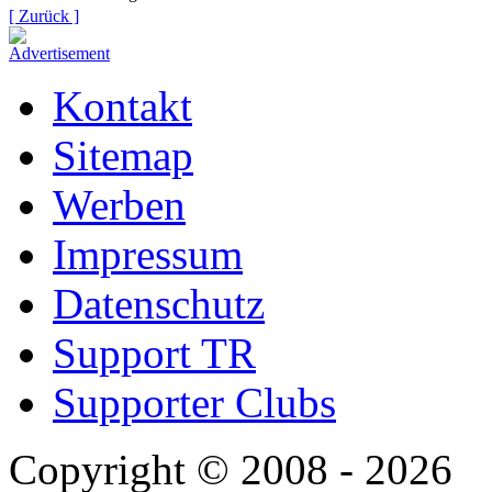
[ Zurück ]
Kontakt
Sitemap
Werben
Impressum
Datenschutz
Support TR
Supporter Clubs
Copyright © 2008 - 2026