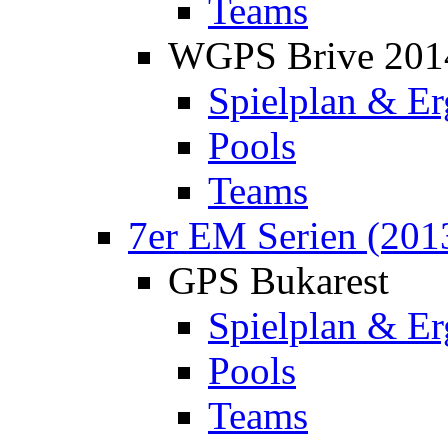
Teams
WGPS Brive 201
Spielplan & Er
Pools
Teams
7er EM Serien (201
GPS Bukarest
Spielplan & Er
Pools
Teams